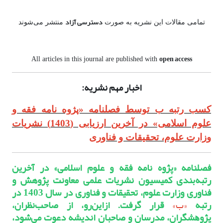
دسترسی آزاد
تمامی مقالات این نشریه به صورت
منتشر می‌شوند
open access
All articles in this journal are published with
اخبار مهم نشریه:
کسب رتبه ب توسط فصلنامه «پژوه نامه فقه و
علوم اسلامی» در آخرین ارزیابی (1403) نشریات
وزارت علوم، تحقیقات و فناوری
فصلنامه
«پژوه نامه فقه و علوم اسلامی»
در آخرین
رتبه‌بندی کمیسیون نشریات علمی معاونت پژوهش و
فناوری وزارت علوم، تحقیقات و فناوری در سال 1403 در
رتبه
«ب»
قرار گرفت. ازاﯾﻦرو، از ﺻﺎﺣﺐﻧﻈﺮان،
ﭘﮋوﻫﺸﮕﺮان، ﻣﺪرﺳﺎن و ﺻﺎﺣﺒﺎن اﻧﺪﯾﺸﻪ دعوت ﻣﯽﺷﻮد،