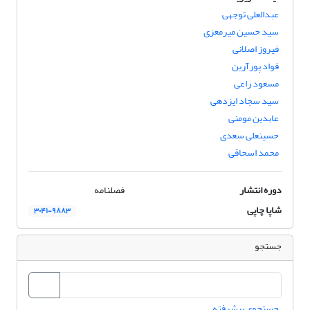
عبدالعلی توجهی
سید‌ حسین میرمعزی
فیروز اصلانی
فواد پورآرین
مسعود راعی
سید سجاد ایزدهی
عابدین مومنی
حسینعلی سعدی
محمد اسحاقی
دوره انتشار
فصلنامه
شاپا چاپی
۳۰۴۱-۹۸۸۳
جستجو
جستجوی پیشرفته