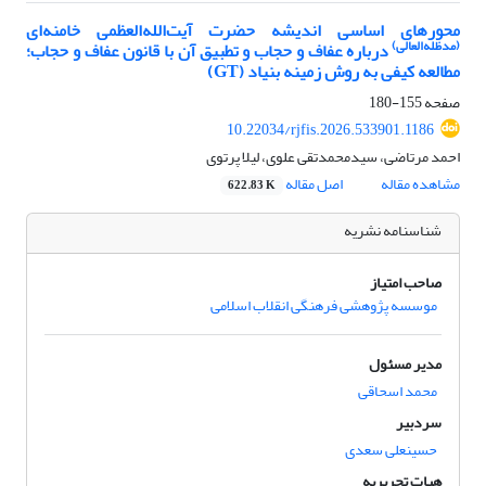
محورهای اساسی اندیشه‌ حضرت آیت‌الله‌العظمی خامنه‌ای
(مدظله‌العالی)
درباره‌ عفاف و حجاب و تطبیق آن با قانون عفاف و حجاب؛
مطالعه‌ کیفی به روش زمینه بنیاد (GT)
صفحه
155-180
10.22034/rjfis.2026.533901.1186
احمد مرتاضی، سیدمحمدتقی علوی، لیلا پرتوی
مشاهده مقاله
اصل مقاله
622.83 K
شناسنامه نشریه
صاحب امتیاز
موسسه پژوهشی فرهنگی انقلاب اسلامی
مدیر مسئول
محمد اسحاقی
سردبیر
حسینعلی سعدی
هیات تحریریه