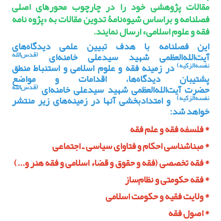
ﻣﻘﺎﻟﺎت پژوهشی خود را در ﭼﺎرﭼﻮب ﻣﺤﻮرﻫﺎی اﺻﻠﯽ
ﻓﺼﻠﻨﺎﻣﻪ و ﺑﺮاﺳﺎس ﺷﯿﻮهﻧﺎﻣﮥ ﺗﺪوﯾﻦ ﻣﻘﺎﻟﺎت ﺑﻪ
«پژوه نامه
فقه و علوم اسلامی»
ارﺳﺎل ﻧﻤﺎﯾﻨﺪ.
این فصلنامه با هدف تبیین علمی دیدگاه‌های
(قدس‌الله
آیت‌الله‌العظمی شهید سیدعلی خامنه‌ای
نفسه‌الزکیه)
در زمینه فقه و علوم اسلامی و استنباط منطق
پشتیبان دیدگاه‌ها، اقدامات و مواضع
(قدس‌الله
حضرت آیت‌الله‌العظمی شهید سیدعلی خامنه‌ای
نفسه‌الزکیه)
و امتدادبخشی آنها در زمینه‌های زیر منتشر
خواهد شد:
* فلسفه فقه و علم فقه
*‌ مبناشناسی احکام و فتاوای سیاسی ـ اجتماعی
* فقه‌ تخصصی (فقه و حقوق و قضاء اسلامی و فقه هنر و...)
* فقه حکومتی و نظام‌ساز
* ولایت فقیه و حکومت اسلامی
* اصول فقه