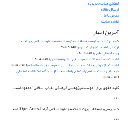
اعضای هیات تحریریه
ارسال مقاله
تماس با ما
نقشه سایت
آخرین اخبار
کسب رتبه «ب» توسط فصلنامه پژوه نامه فقه و علوم اسلامی در آخرین
ارزیابی نشریات وزارت علوم
1405-02-25
رویدادهای علمی
1403-03-23
نشست مسأله مکتب امام خمینی (ره) و فسلطین
1403-04-02
نشست بازخوانی حیات سیاسی اجتماعی امام صادق علیه‌السلام
1403-04-02
بازخوانی حیات سیاسی اجتماعی امام سجاد از دیدگاه آیت الله خامنه ای
1403-04-02
کلیه حقوق برای "موسسه پژوهشی فرهنگی انقلاب اسلامی" محفوظ است.
***
دسترسی به مقالات پژوه‌نامه فقه و علوم اسلامی آزاد (Open Access) است.
***