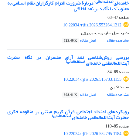
(مدظله‌العالی)
خامنه‌ای
دربارۀ ضرورت التزام کارگزاران نظام اسلامی به
معنویت: با تأکید بر بُعد اخلاقی
صفحه
47-68
10.22034/rjfis.2026.553264.1212
نصرت نیل ساز، زینب تبریزچی
مشاهده مقاله
اصل مقاله
725.46 K
بررسی روش‌شناسی نقد آرای مفسران در نگاه حضرت
(مدظله‌العالی)
آیت‌الله‌العظمی خامنه‌ای
صفحه
69-84
10.22034/rjfis.2026.515733.1155
محمد اکبری
مشاهده مقاله
اصل مقاله
608.41 K
رویکردهای امتداد اجتماعی قرآن کریم مبتنی بر منظومه فکری
(مدظله‌العالی)
حضرت آیت‌الله‌العظمی خامنه‌ای
صفحه
85-110
10.22034/rjfis.2026.532795.1184