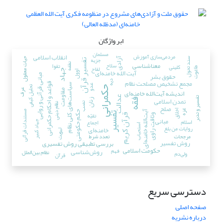
ابر واژگان
مسلمان
مردمی‌سازی آموزش
انقلاب اسلامی
جزیه
آزادی
حیات معقول
سند تحول
تفسیر قرآن
سلاح
معناشناسی
تقوا
نطفه
کلینی
لقاح
طاغوت
آیت الله خامنه‌ای
جهاد
اوول
حقوق بشر
مبانی قرآنی و روایی
مجمع تشخیص مصلحت نظام
دیه
قواعد و احکام حکمرانی
سیاست‌های کلی نظام
عدو
تحلیل کیفی
حکمرانی
مقاومت
عرف
اندیشه آیت‌الله خامنه‌ای
عدالت
تفسیر و تدبر
تمدن اسلامی
زنان
فقه
نصب
نظام دینی
صلح
اخلاق
غزه
آیت‌الله ‌خامنه‌ای
مستندات قرآنی
حکم حکومتی
تفسیر
تقیّه
وثاقت راوی
قرآن کریم
مبانی
اسلام
اجماع
جهاد کبیر
استحباب
روایات من بلغ
خامنه‌ای
لهویت
مرجحات
تعدد شرط
روش تفسیر
بررسی تطبیقی روش تفسیری
حکومت اسلامی
فهم
روش‌شناسی
نظام بین‌الملل
ولی‌دم
قرآن
دسترسی سریع
صفحه اصلی
درباره نشریه