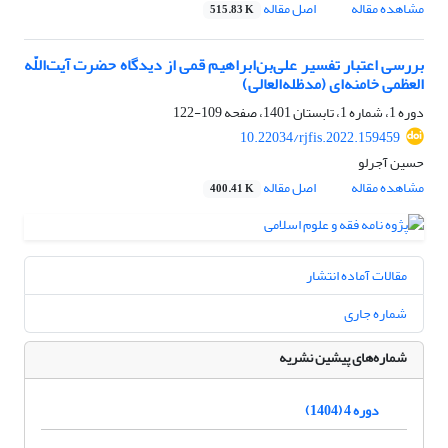
مشاهده مقاله
اصل مقاله
515.83 K
بررسی اعتبار تفسیر علی‌بن‌ابراهیم‌ قمی از دیدگاه حضرت آیت‌اللّه
العظمی خامنه‌ای (مدظله‌العالی)
دوره 1، شماره 1، تابستان 1401، صفحه
109-122
10.22034/rjfis.2022.159459
حسین آجرلو
مشاهده مقاله
اصل مقاله
400.41 K
مقالات آماده انتشار
شماره جاری
شماره‌های پیشین نشریه
دوره 4 (1404)