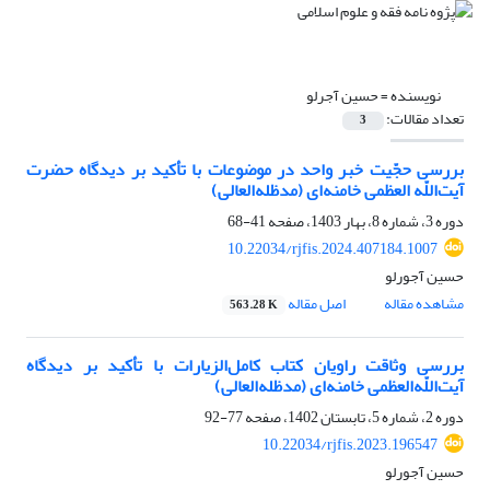
نویسنده =
حسین آجرلو
تعداد مقالات:
3
بررسی حجّیت خبر واحد در موضوعات با تأکید بر دیدگاه حضرت
آیت‌‌اللّه العظمی خامنه‌ای (مدظله‌العالی)
دوره 3، شماره 8، بهار 1403، صفحه
41-68
10.22034/rjfis.2024.407184.1007
حسین آجورلو
مشاهده مقاله
اصل مقاله
563.28 K
بررسی وثاقت راویان کتاب کامل‌الزیارات با تأکید بر دیدگاه
آیت‌اللّه‌العظمی خامنه‌ای (مدظله‌العالی)
دوره 2، شماره 5، تابستان 1402، صفحه
77-92
10.22034/rjfis.2023.196547
حسین آجورلو