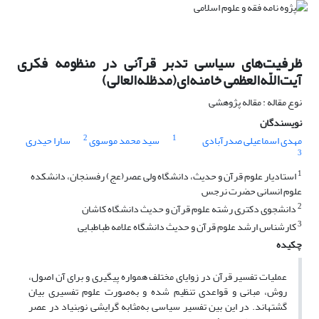
ظرفیت‌های سیاسی تدبر قرآنی در منظومه فکری
آیت‌اللّه‌العظمی خامنه‌ای(مدظله‌العالی)
نوع مقاله : مقاله پژوهشی
نویسندگان
2
1
مهدی اسماعیلی صدرآبادی
سید محمد موسوی
سارا حیدری
3
1
استادیار علوم قرآن و حدیث، دانشگاه ولی عصر(عج) رفسنجان، دانشکده
علوم انسانی حضرت نرجس
2
دانشجوی دکتری رشته علوم قرآن و حدیث دانشگاه کاشان
3
کارشناس ارشد علوم قرآن و حدیث دانشگاه علامه طباطبایی
چکیده
عملیات تفسیر قرآن در زوایای مختلف همواره پیگیری و برای آن اصول،
روش، مبانی و قواعدی تنظیم شده و به‌صورت علوم تفسیری بیان
گشته­اند. در این بین تفسیر سیاسی به‌مثابه گرایشی نوبنیاد در عصر