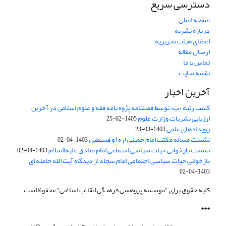
دسترسی سریع
صفحه اصلی
درباره نشریه
اعضای هیات تحریریه
ارسال مقاله
تماس با ما
نقشه سایت
آخرین اخبار
کسب رتبه «ب» توسط فصلنامه پژوه نامه فقه و علوم اسلامی در آخرین
ارزیابی نشریات وزارت علوم
1405-02-25
رویدادهای علمی
1403-03-23
نشست مسأله مکتب امام خمینی (ره) و فسلطین
1403-04-02
نشست بازخوانی حیات سیاسی اجتماعی امام صادق علیه‌السلام
1403-04-02
بازخوانی حیات سیاسی اجتماعی امام سجاد از دیدگاه آیت الله خامنه ای
1403-04-02
کلیه حقوق برای "موسسه پژوهشی فرهنگی انقلاب اسلامی" محفوظ است.
***