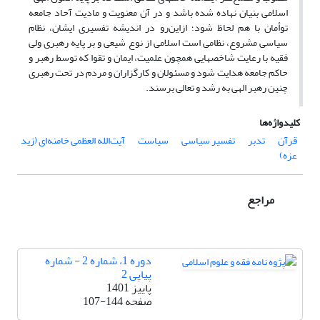
اسلامی بنیان نهاده شده باشد و در آن معنویت و مادیت آحاد جامعه
توأمان با هم لحاظ شود؛ از‌این‌رو در اندیشه تفسیری ایشان، نظام
سیاسی مشروع، نظامی است اسلامی از نوع شیعی و بر پایه رهبری ولی
فقیه با رعایت شاخص­هایی همچون علمیت، ایمان و تقوا که توسط رهبر و
حاکم جامعه هدایت شود و مسئولان و کارگزاران و مردم در تحت رهبری
چنین رهبر الهی به رشد و تعالی برسند.
کلیدواژه‌ها
قرآن
تدبر
تفسیر سیاسی
سیاست
آیت‌الله العظمی خامنه‌ای (زید
عزه)
مراجع
دوره 1، شماره 2 - شماره
پیاپی 2
پاییز 1401
صفحه
107-144