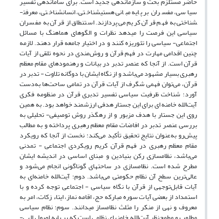
حاضر مستلزم بحث و سازمان­دهی جدید است. برای ساماندهی تفسیر
سیاسی، مفسران بر پایه مبانی هستی­شناختی، انسان­شناختی، معرفت­
شناختی به فهم قرآن کریم می‌پردازند. استنطاق از قرآن به مفسران
سیاسی این فرصت را می­دهد نظرات و الگوهای هماهنگ با مسائل
اجتماعی- سیاسی را تئوریزه کنند و در اختیار جامعه قرار دهند. لازمه
چنین اقدامی مهارت در فهم قرآن و روش‌مندی در نحوه تلقی از آیات
قرآن است. از آنجا که عنصر تدبر در بیانات و رهنمودهای مقام معظم
رهبری بسیار مشهود می‌باشد و از نگاه ایشان با دوگانه تلاوت - تدبر در
قرآن، می‌توان فهمی شگرف از آیات قرآن در تمامی ساحت‌ها به‌دست
آورد؛ شناخت ظرفیت سیاسی تفسیر تدبری قرآن در منظومه فکری
آیت‌الله خامنه ای برای این جستار هدفی ارزشمند خواهد بود. به همین
روی این جستار با هدف مزبور و از رهگذر روش توصیفی- تحلیلی به
بررسی عنصر تدبر در افاضات مقام معظم رهبری پرداخته و به مطالب
پیش‌رو به‌عنوان نتایج تحقیق تأکید می‌کند: نخست از آنجا که رویکرد
مقام معظم رهبری در فهم قرآن کریم رویکردی اجتماعی - تمدنی
می‌باشد، نظام­سازی رکن بنیادین و مبنای اساسی در اندیشه ایشان
مطرح شده است. نظام­سازی در ساحت­های گوناگونی انجام می‌شود و
عالی‌ترین سطح آن نظام حکومتی می‌باشد. دوم؛ آیت‌الله خامنه‌ای به
آیات قابل‌توجهی از قرآن با نگاه سیاسی - اجتماعی توجه کرده و با
استمداد از بعضی آیات سوره مبارکه حج، اقامه نماز، ایتاء زکات، امر به
معروف و نهی از منکر را مثلث نظام­ساز می­دانند. سوم؛ نظام سیاسی
مطلوب و مطمح‌نظر آیت‌الله خامنه­ای نظامی است که بر پایه اصول الهی-