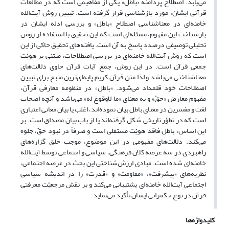
می‌یابد. اصطلاح پردامنه «باطل» یکی از مفاهیمی است که در مطالعات
قرآنی ایشان، مورد بازشناسی قرار گرفته است. تبیین روش آیت‌الله
خامنه‌ای در معناشناسی اصطلاح «باطل» و بررسی ادله ایشان در
بازشناخت این مفهوم، مسئله‌ای است که این تحقیق با استفاده از روش
تحلیلی توصیفی درصدد پاسخ به آن است. یافته‌های تحقیق حاکی از این
است که روش آیت‌الله خامنه‌ای در بررسی اصطلاحات، مبتنی بر هویّت
جمعی قرآن است. در این روش، جمع آیات قرآن حاوی دلالت‌های
معناشناختی می‌باشد و لذا متن قرآن کریم پایه‌ای‌ترین منبع برای تبیین
اصطلاحات خود قلمداد می‌شود. «باطل» در منظومه معارفی قرآن،
مفهوم معارض «حقّ» و به معنای «ما لاوقوعَ له» می‌باشد و آنچه اصحاب
لغت و مفسرین در معنای باطل بیان نموده‌اند، اغلب یا بیان معانی اعتباری
است که در تطوّر تاریخی شکل گرفته‌اند یا از باب بیان مصداق است. بر
این اساس، باطل فاقد هویّت مستقلی است و صرفاً در نبود حقّ، جلوه
می‌کند. دلالت‌های مفهومی در این موضوع، موجب خلق گزاره‌های
راهبردی در سه عرصه کلان فرهنگی، سیاسی و اجتماعی توسط آیت‌الله
خامنه‌ای شده است. مبادی ارزش‌شناختی این بحث در عرصه اجتماعی،
نظریه‌های «پیشرفت»، «مقاومت» و «قدرت» را در اندیشه سیاسی
اجتماعی آیت‌الله خامنه‌ای پشتیبانی می‌کند و بر نقش مرجعیّت معرفتی
قرآن در نوع حکمرانی ایشان تأکید می‌نماید.
کلیدواژه‌ها