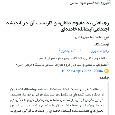
رهیافتی به مفهوم «باطل» و کاربست آن در اندیشه
اجتماعی آیت‌الله خامنه‌ای
نوع مقاله : مقاله پژوهشی
نویسندگان
2
1
زهرا منصوری
آتنا بهادری
1
دانشجوی دکتری دانشگاه علوم و معارف قرآن کریم
2
عضو هیأت علمی و استادیار گروه معارف اسلامی دانشگاه الزهراء (س)
10.22034/rjfis.2022.179004
چکیده
در مطالعات قرآنی حضرت آیت‌الله خامنه‌ای، «مفاهیم و اصطلاحاتِ» قرآن
از جایگاه تعیین‌کننده‌ای در تکمیل فرایند تدبّر قرآنی برخوردار هستند.
در این نگرش قرآنی، بازشناسی سامانه زبانی قرآن کریم تا حدّ زیادی
به مفهوم‌شناسی اصطلاحات قرآن وابسته می‌باشد. بر این اساس
تحلیل‌های معناشناسانه آیت‌الله خامنه‌ای از اصطلاحات قرآنی، ضرورت