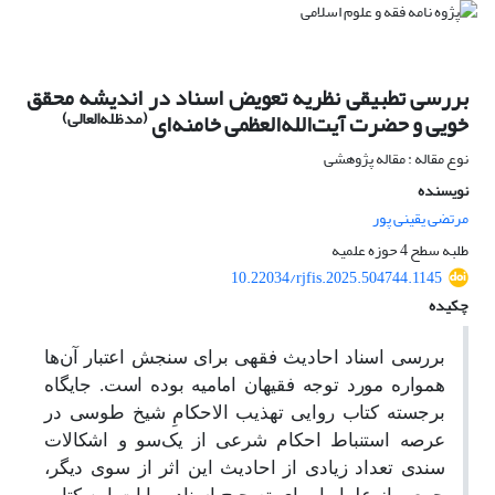
بررسی تطبیقی نظریه تعویض اسناد در اندیشه محقق
(مدظله‌العالی)
خویی و حضرت آیت‌الله‌العظمی خامنه‌ای
نوع مقاله : مقاله پژوهشی
نویسنده
مرتضی یقینی پور
طلبه سطح 4 حوزه علمیه
10.22034/rjfis.2025.504744.1145
چکیده
بررسی اسناد احادیث فقهی برای سنجش اعتبار آن‌ها
همواره مورد توجه فقیهان امامیه بوده است. جایگاه
برجسته کتاب روایی تهذیب الاحکامِ شیخ طوسی در
عرصه استنباط احکام شرعی از یک‌سو و اشکالات
سندی تعداد زیادی از احادیث این اثر از سوی دیگر،