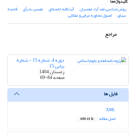
کلیدواژه‌ها
روش‌شناسی نقد آراء مفسران
آیت‌الله خامنه‌ای
تفسیر به رأی
قاعده
سیاق
اصول محاوره عرفی و عقلائی
مراجع
دوره 4، شماره 15 - شماره
پیاپی 15
زمستان 1404
صفحه
69-84
فایل ها
XML
اصل مقاله
608.41 K