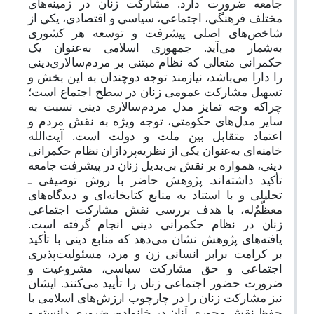
جامعه ضرورت دارد. مشارکت زنان در زمینه‌هاى
مختلف فرهنگی، اجتماعى، سیاسی و اقتصادى، یکى از
شاخص‌هاى اصلی پیشرفت و توسعه هر کشوری
به‌شمار می‌آید. جمهورى اسلامى به‌عنوان یک
حکمرانى متعالى که نظام مبتنى بر مردم‌سالارى‌دینى
را دارا می‌باشد، نیازمند توجه دوچندان به این بخش و
تسهیل مشارکت عمومى زنان در سطح اجتماع است؛
چراکه وجه تمایز مدل مردم‌سالارى‌ دینى نسبت به
سایر مدل‌هاى حکومتى، توجه ویژه به نقش مردم و
اعتماد متقابل بین ملت و دولت است. آیت‌الله
خامنه‌ای به‌عنوان یکی از نظریه‌پردازان نظام حکمرانی
‌دینی، همواره بر نقش بی‌بدیل زنان در پیشرفت جامعه
تأکید داشته‌اند. پژوهش حاضر با روش توصیفی ـ
تحلیلی و با استناد به منابع کتابخانه‌ای و دیدگاه‌های
معظّمٌ‌له، با هدف بررسى نقش مشارکت اجتماعى
زنان در نظام حکمرانى ‌دینى انجام گرفته است.
یافته‌های پژوهش نشان می‌دهد که منابع دینی با تأکید
بر کرامت برابر انسانی زن و مرد، مسئولیت‌پذیری
اجتماعی و حق مشارکت سیاسی، مشروعیت و
ضرورت حضور اجتماعی زنان را تأیید می‌کنند. ایشان
نیز مشارکت زنان را در چارچوب ارزش‌های اسلامی با
حفظ نقش محوری آنان در خانواده، ضروری دانسته و