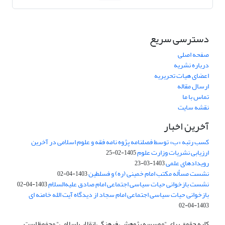
دسترسی سریع
صفحه اصلی
درباره نشریه
اعضای هیات تحریریه
ارسال مقاله
تماس با ما
نقشه سایت
آخرین اخبار
کسب رتبه «ب» توسط فصلنامه پژوه نامه فقه و علوم اسلامی در آخرین
ارزیابی نشریات وزارت علوم
1405-02-25
رویدادهای علمی
1403-03-23
نشست مسأله مکتب امام خمینی (ره) و فسلطین
1403-04-02
نشست بازخوانی حیات سیاسی اجتماعی امام صادق علیه‌السلام
1403-04-02
بازخوانی حیات سیاسی اجتماعی امام سجاد از دیدگاه آیت الله خامنه ای
1403-04-02
کلیه حقوق برای "موسسه پژوهشی فرهنگی انقلاب اسلامی" محفوظ است.