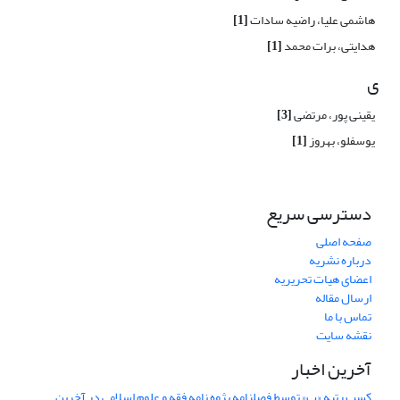
هاشمی علیا، راضیه سادات
[1]
هدایتی، برات محمد
[1]
ی
یقینی پور، مرتضی
[3]
یوسفلو، بهروز
[1]
دسترسی سریع
صفحه اصلی
درباره نشریه
اعضای هیات تحریریه
ارسال مقاله
تماس با ما
نقشه سایت
آخرین اخبار
کسب رتبه «ب» توسط فصلنامه پژوه نامه فقه و علوم اسلامی در آخرین