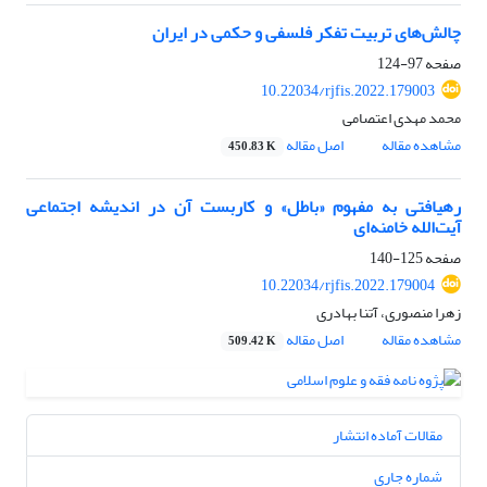
چالش‌های تربیت تفکر فلسفی و حکمی در ایران
صفحه
97-124
10.22034/rjfis.2022.179003
محمد مهدی اعتصامی
مشاهده مقاله
اصل مقاله
450.83 K
رهیافتی به مفهوم «باطل» و کاربست آن در اندیشه اجتماعی
آیت‌الله خامنه‌ای
صفحه
125-140
10.22034/rjfis.2022.179004
زهرا منصوری، آتنا بهادری
مشاهده مقاله
اصل مقاله
509.42 K
مقالات آماده انتشار
شماره جاری