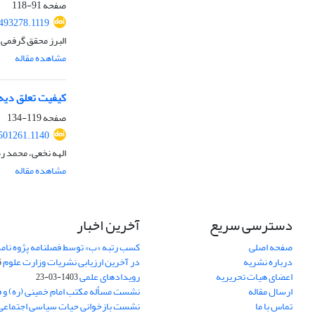
صفحه
91-118
.493278.1119
البرز محقق گرفمی
مشاهده مقاله
کیفیت تعلق دیه 
صفحه
119-134
.501261.1140
الهه نخعی، محمد ر
مشاهده مقاله
دسترسی سریع
آخرین اخبار
صفحه اصلی
کسب رتبه «ب» توسط فصلنامه پژوه نامه
درباره نشریه
در آخرین ارزیابی نشریات وزارت علوم
5
اعضای هیات تحریریه
رویدادهای علمی
1403-03-23
ارسال مقاله
نشست مسأله مکتب امام خمینی (ره) و 
تماس با ما
نشست بازخوانی حیات سیاسی اجتماعی