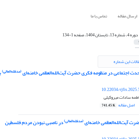
ارسال مقاله
تماس با ما
دوره 4، شماره 13، تابستان 1404، صفحه 1-134
الات این شماره
(مدظله‌العالی)
دت اجتماعی در منظومه فکری حضرت آیت‌الله‌العظمی خامنه‌ای
ب
10.22034/rjfis.2025
مه سادات میروکیلی
اصل مقاله
741.45 K
(مدظله‌العالی)
رت آیت‌الله‌العظمی خامنه‌ای
در ناصبی نبودن مردم فلسطین