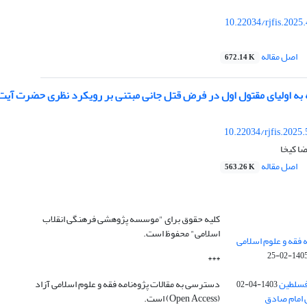
10.22034/rjfis.2025
اصل مقاله
672.14 K
به اولیای مقتول اول در فرض قتل جانی مبتنی بر رویکرد نظری حضرت آیت‌ال
10.22034/rjfis.2025
ضا کیخا
اصل مقاله
563.26 K
کلیه حقوق برای "موسسه پژوهشی فرهنگی انقلاب
اسلامی" محفوظ است.
 فقه و علوم اسلامی
1405-02-2
***
فسلطین
دسترسی به مقالات پژوه‌نامه فقه و علوم اسلامی آزاد
1403-04-02
 امام صادق
(Open Access) است.