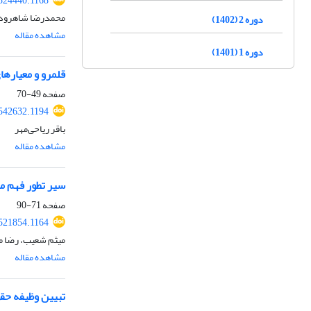
.524440.1168
محمدرضا شاهرودی
دوره 2 (1402)
مشاهده مقاله
دوره 1 (1401)
قلمرو و معیارها
صفحه
49-70
.542632.1194
باقر ریاحی‌مهر
مشاهده مقاله
سیر تطور فهم مفسران از آیه 28 سوره حج «لِیَشْهَدُوا مَنَافِعَ لَ
صفحه
71-90
.521854.1164
میثم شعیب، رضا مل
مشاهده مقاله
تبیین وظیفه حقو