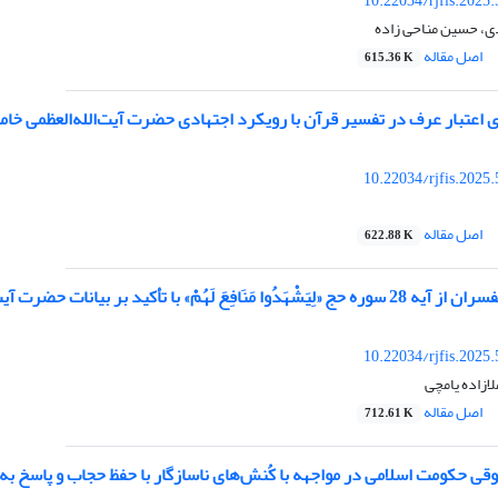
10.22034/rjfis.2025
، حسین مناحی زاده
اصل مقاله
615.36 K
ی اعتبار عرف در تفسیر قرآن با رویکرد اجتهادی حضرت آیت‌الله‌العظمی خام
10.22034/rjfis.2025
اصل مقاله
622.88 K
هُمْ» با تأکید بر بیانات حضرت آیت‌الله‌العظمی خامنه‌ای
10.22034/rjfis.2025
ازاده یامچی
اصل مقاله
712.61 K
قی حکومت اسلامی در مواجهه با کُنش‌های ناسازگار با حفظ حجاب و پاسخ به شب