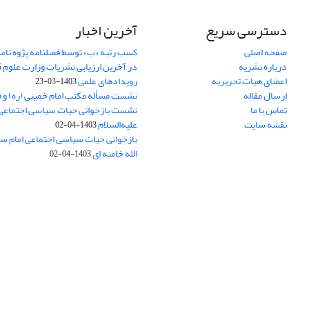
دسترسی سریع
آخرین اخبار
صفحه اصلی
کسب رتبه «ب» توسط فصلنامه پژوه نامه
درباره نشریه
در آخرین ارزیابی نشریات وزارت علوم
5
اعضای هیات تحریریه
رویدادهای علمی
1403-03-23
ارسال مقاله
نشست مسأله مکتب امام خمینی (ره) و 
تماس با ما
نشست بازخوانی حیات سیاسی اجتماعی
نقشه سایت
علیه‌السلام
1403-04-02
بازخوانی حیات سیاسی اجتماعی امام سج
الله خامنه ای
1403-04-02