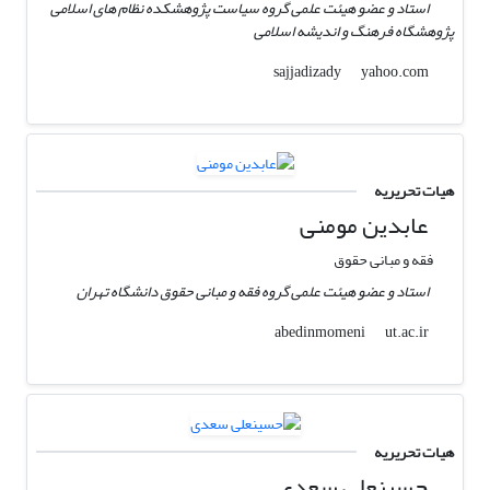
استاد و عضو هیئت علمی گروه سیاست پژوهشکده نظام های اسلامی
پژوهشگاه فرهنگ و اندیشه اسلامی
yahoo.com
sajjadizady
هیات تحریریه
عابدین مومنی
فقه و مبانی حقوق
استاد و عضو هیئت علمی گروه فقه و مبانی حقوق دانشگاه تهران
ut.ac.ir
abedinmomeni
هیات تحریریه
حسینعلی سعدی