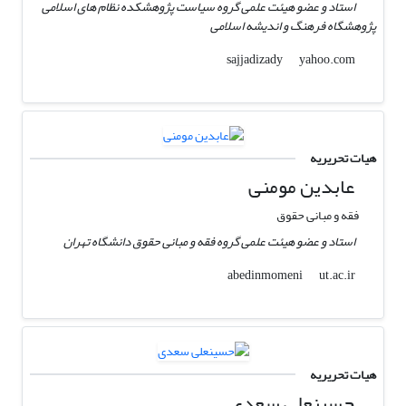
استاد و عضو هیئت علمی گروه سیاست پژوهشکده نظام های اسلامی
پژوهشگاه فرهنگ و اندیشه اسلامی
yahoo.com
sajjadizady
هیات تحریریه
عابدین مومنی
فقه و مبانی حقوق
استاد و عضو هیئت علمی گروه فقه و مبانی حقوق دانشگاه تهران
ut.ac.ir
abedinmomeni
هیات تحریریه
حسینعلی سعدی