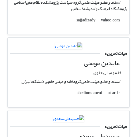
استاد و عضو هیئت علمی گروه سیاست پژوهشکده نظام های اسلامی
پژوهشگاه فرهنگ و اندیشه اسلامی
yahoo.com
sajjadizady
هیات تحریریه
عابدین مومنی
فقه و مبانی حقوق
استاد و عضو هیئت علمی گروه فقه و مبانی حقوق دانشگاه تهران
ut.ac.ir
abedinmomeni
هیات تحریریه
حسینعلی سعدی