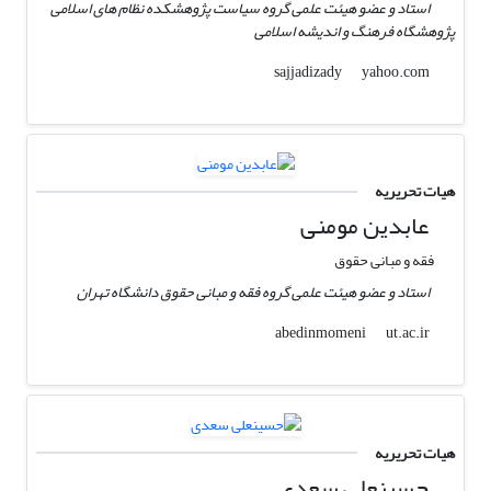
استاد و عضو هیئت علمی گروه سیاست پژوهشکده نظام های اسلامی
پژوهشگاه فرهنگ و اندیشه اسلامی
yahoo.com
sajjadizady
هیات تحریریه
عابدین مومنی
فقه و مبانی حقوق
استاد و عضو هیئت علمی گروه فقه و مبانی حقوق دانشگاه تهران
ut.ac.ir
abedinmomeni
هیات تحریریه
حسینعلی سعدی