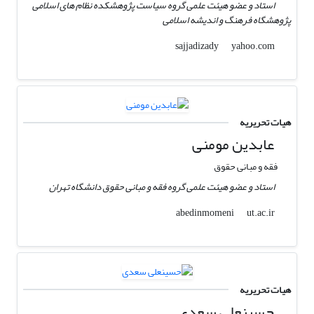
استاد و عضو هیئت علمی گروه سیاست پژوهشکده نظام های اسلامی
پژوهشگاه فرهنگ و اندیشه اسلامی
yahoo.com
sajjadizady
هیات تحریریه
عابدین مومنی
فقه و مبانی حقوق
استاد و عضو هیئت علمی گروه فقه و مبانی حقوق دانشگاه تهران
ut.ac.ir
abedinmomeni
هیات تحریریه
حسینعلی سعدی