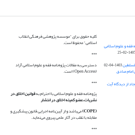
کلیه حقوق برای "موسسه پژوهشی فرهنگی انقلاب
اسلامی" محفوظ است.
 فقه و علوم اسلامی
1405-02-2
***
فسلطین
دسترسی به مقالات پژوه‌نامه فقه و علوم اسلامی آزاد
1403-04-02
 امام صادق
(Open Access) است.
***
اد از دیدگاه آیت
پژوه‌نامه فقه و علوم اسلامی با احترام به
قوانین اخلاق در
نشریات،عضو کمیته اخلاق در انتشار
(COPE)
می‌باشد و از آیین‌نامه اجرایی قانون پیشگیری و
مقابله با تقلب در آثار علمی پیروی می‌نماید.
***