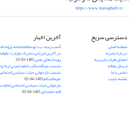
https://www.mavagharb.ir/
دسترسی سریع
آخرین اخبار
صفحه اصلی
کسب رتبه «ب» توسط فصلنامه پژوه نامه
درباره نشریه
در آخرین ارزیابی نشریات وزارت علوم
5
اعضای هیات تحریریه
رویدادهای علمی
1403-03-23
ارسال مقاله
نشست مسأله مکتب امام خمینی (ره) و 
تماس با ما
نشست بازخوانی حیات سیاسی اجتماعی
نقشه سایت
علیه‌السلام
1403-04-02
بازخوانی حیات سیاسی اجتماعی امام سج
الله خامنه ای
1403-04-02