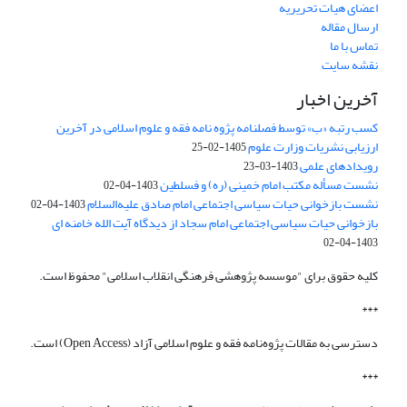
اعضای هیات تحریریه
ارسال مقاله
تماس با ما
نقشه سایت
آخرین اخبار
کسب رتبه «ب» توسط فصلنامه پژوه نامه فقه و علوم اسلامی در آخرین
ارزیابی نشریات وزارت علوم
1405-02-25
رویدادهای علمی
1403-03-23
نشست مسأله مکتب امام خمینی (ره) و فسلطین
1403-04-02
نشست بازخوانی حیات سیاسی اجتماعی امام صادق علیه‌السلام
1403-04-02
بازخوانی حیات سیاسی اجتماعی امام سجاد از دیدگاه آیت الله خامنه ای
1403-04-02
کلیه حقوق برای "موسسه پژوهشی فرهنگی انقلاب اسلامی" محفوظ است.
***
دسترسی به مقالات پژوه‌نامه فقه و علوم اسلامی آزاد (Open Access) است.
***