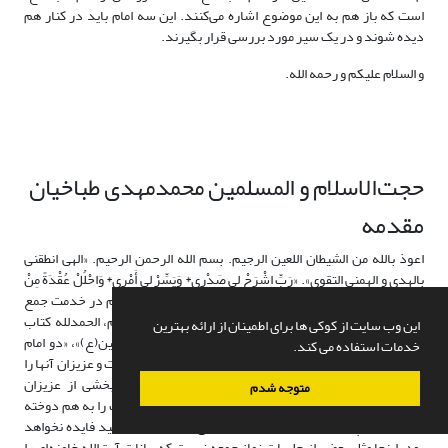
است که باز هم به این موضوع اشاره می‌کنند. این سه امام باید در کنار هم
دیده شوند و در یک سیر مورد بررسی قرار بگیرند.
و السلام علیکم و رحمه الله.
حجت‌الاسلام و المسلمین محمدمهدی طباخیان
مقدمه
اعوذ بالله من الشیطان اللعین الرجیم. بسم الله الرحمن الرحیم. «الهی انطقنی
بالهدی و الهمنی التقوی». «رَبِّ اشْرَحْ لِی صَدْرِی* وَیَسِّرْ لِی أَمْرِی* وَاحْلُلْ عُقْدَةً مِنْ
لِسَانِی* یَفْقَهُوا قَوْلِی»
[5]
. خدای منّان را شاکرم که توفیق دارم در خدمت جمع
شما عزیزان باشم. اگر بنا داشته باشیم بی‌مقدمه آغاز کنیم، الحمدلله کتاب
این وب سایت از کوکی ها برای اطمینان از ارائه بهترین
«انسان 250 ساله»ی آیت‌الله خامنه‌ای و کتاب «همرزمان حسین(ع)»، «دو امام
خدمات استفاده می کند.
مجاهد» و «حماسه‌ی امام سجاد(ع)» معظم له در دسترس است و عزیزان آنها را
دیده‌اند و مطالعه کرده‌اند. در جمعی هستیم که شاید بخشی از عزیزان
متوجه شدم
پژوهشگران همین آثار بوده و خودشان تحقیق کرده و مطالب را به هم دوخته
باشند. فلذا پرداختن به فیش‌ها و گزاره‌های این آثار خیلی مفید فایده نخواهد
بود. اینجا مثل بعضی از جلسات نماز جمعه نیست که بیانات آیت‌الله خامنه‌ای را