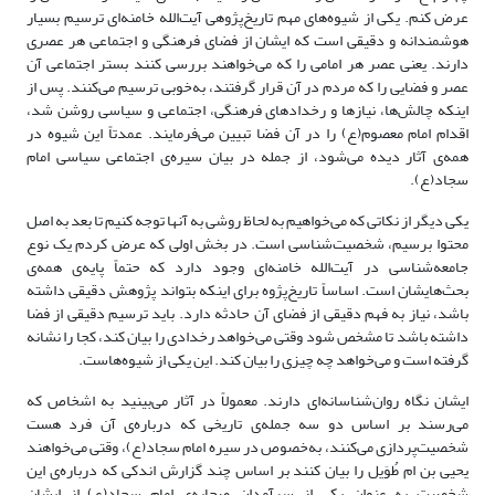
عرض کنم. یکی از شیوه‌های مهم تاریخ‌پژوهی آیت‌الله خامنه‌ای ترسیم بسیار
هوشمندانه و دقیقی است که ایشان از فضای فرهنگی و اجتماعی هر عصری
دارند. یعنی عصر هر امامی را که می‌خواهند بررسی کنند بستر اجتماعی آن
عصر و فضایی را که مردم در آن قرار گرفتند، به‌خوبی ترسیم می‌کنند. پس از
اینکه چالش‌ها، نیازها و رخدادهای فرهنگی، اجتماعی و سیاسی روشن شد،
اقدام امام معصوم(ع) را در آن فضا تبیین می‌فرمایند. عمدتاً این شیوه در
همه‌ی آثار دیده می‌شود، از جمله در بیان سیره‌ی اجتماعی سیاسی امام
سجاد(ع).
یکی دیگر از نکاتی که می‌خواهیم به لحاظ روشی به آنها توجه کنیم تا بعد به اصل
محتوا برسیم، شخصیت‌شناسی است. در بخش اولی که عرض کردم یک نوع
جامعه‌شناسی در آیت‌الله خامنه‌ای وجود دارد که حتماً پایه‌ی همه‌ی
بحث‌هایشان است. اساساً تاریخ‌پژوه برای اینکه بتواند پژوهش دقیقی داشته
باشد، نیاز به فهم دقیقی از فضای آن حادثه دارد. باید ترسیم دقیقی از فضا
داشته باشد تا مشخص شود وقتی می‌خواهد رخدادی را بیان کند، کجا را نشانه
گرفته است و می‌خواهد چه چیزی را بیان کند. این یکی از شیوه‌هاست.
ایشان نگاه روان‌شناسانه‌ای دارند. معمولاً در آثار می‌بینید به اشخاص که
می‌رسند بر اساس دو سه جمله‌ی تاریخی که درباره‌ی آن فرد هست
شخصیت‌پردازی می‌کنند، به‌خصوص در سیره امام سجاد(ع)، وقتی می‌خواهند
یحیی بن ام طُوَیل را بیان کنند بر اساس چند گزارش اندکی که درباره‌ی این
شخصیت به عنوان یکی از سرآمدان صحابه‌ی امام سجاد(ع) از ایشان