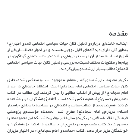
مقدمه
آیت‌الله خامنه‌ای درباره‌ی تحلیل کلان حیات سیاسی اجتماعی ائمه‌ی اطهار(ع)
به‌طور کلی دارای دیدگاه‌های قابل توجهی هستند و در ادوار مختلف تاریخی از
قبل از انقلاب تا بعد از آن در سخنرانی‌های پراکنده در مناسبت‌های گوناگون، در
پیام‌ها و مکتوبات مختلف نسبت به بررسی و تحلیل کلان حیات سیاسی اجتماعی
ائمه(ع) مطالب بسیار ارزشمندی بیان کردند.
یکی از محتویات ارزشمندی که از معظم له موجود است و منعکس شده تحلیل
کلان حیات سیاسی اجتماعی امام سجاد(ع) است. آیت‌الله خامنه‌ای در مورد
امام سجاد(ع) از پیش از انقلاب مطالبی را بیان کردند. این مطالب در کتاب
«همرزمان حسین(ع)» هم منعکس شده است. قطعاً پژوهشگران عزیز مشاهده
کردند. همچنین بعد از انقلاب مطالب پراکنده‌ای در مصاحبه با مجله‌ی «پاسدار
اسلام» درباره‌ی امام سجاد(ع) مطرح شد. الحمدلله مؤسسه‌ی پژوهشی
فرهنگی انقلاب اسلامی در یکی دو سال اخیر توفیق داشت که این مجموعه‌ها را
به صورت یک کتاب منسجم به مرحله‌ی چاپ برساند و در اختیار پژوهشگران و
خوانندگان عزیز قرار دهد. کتاب «حماسه‌ی امام سجاد(ع)» در اختیار عزیزان