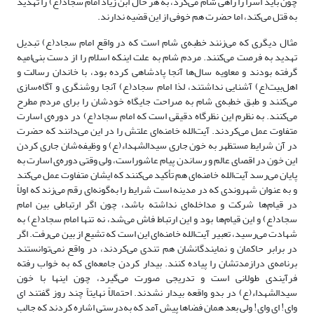
چون باید اسرا را راهی شام می‌کرد، به هر حال ابن زیاد امام سجاد(ع) را تهدید
به قتل می‌کند، اما حضرت هم خوفی از این قضیه ندارند.
مثال دیگری که می‌زنند خطبه‌ی شام است که در واقع امام سجاد(ع) تبدیل
تهدید به فرصت می‌‌کنند. مردم شام به علت اینکه اسلام را از دست بنی‌امیه
گرفته بودند و معاویه سال‌ها آنجا پادشاهی کرده بود، با خاندان رسالت و
اهل‌بیت(ع) آشنایی نداشتند، لذا امام سجاد(ع) آنجا روشنگری و آگاه‌سازی
می‌کنند و طبق خطبه‌ی شام به صراحت جایگاه خودشان را برای مردم مطرح
می‌کنند. به نظرم این نظرگاه دقیقی است که امام سجاد(ع) در دوره‌ی اسارت
متفاوت عمل می‌کردند. آیت‌الله خامنه‌ای علتش را در این می‌دانند که حضرت
در آن شرایط مستظهر به خون جاری سیدالشهداء(ع) و وظیفه‌شان جاری کردن
این خون در اقصای عالم و رساندن پیام عاشوراست، ولی وقتی دوره‌ی اسارت به
پایان می‌رسد آیت‌الله خامنه‌ای هم تأکید می‌کنند که ایشان متفاوت عمل می‌کند
و به عنوان شهروندی که در مدینه است شرایط را به‌گونه‌ای رقم می‌زند که اولاً
در قیام‌ها شرکت و مداخله‌ای نداشته باشد، چون اگر ارتباطی بین امام
سجاد(ع) و این قیام‌ها بود و این ارتباط فاش می‌شد، نه‌ تنها امام سجاد(ع) به
شهادت می‌رسید، تعبیر آیت‌الله خامنه‌ای این است که تشیع از بین می‌رفت. اگر
در برابر حاکمان و نمایندگانشان هم تندی می‌کردند، در واقع نمی‌توانستند
برنامه‌ی درازمدتشان را پیاده کنند. بیدار کردن جامعه‌ای که به خواب رفته
فرآیندی طولانی است و تدریجی صورت می‌گیرد، چون اینها با خون
سیدالشهداء(ع) در بدو واقعه بیدار نشدند. احتمالاً نهایتاً چند روز گفتند ای
وای! ای وای! ولی بعد همان فضاها پیش آمد که به‌درستی اشاره کردند که جالب