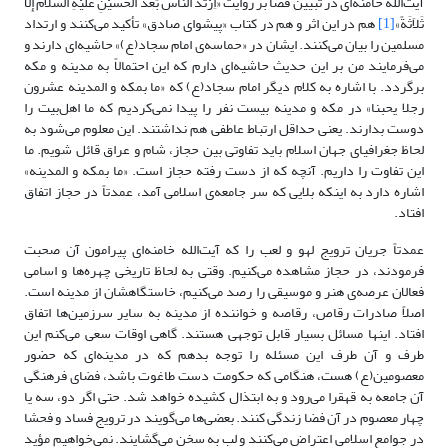
آیت‌الله خامنه‌ای در تبیین فضا بر روایت «اِرْتَدَّ اَلنَّاسُ بَعْدَ اَلْحُسَیْنِ عَلَیْهِ السَّلاَمُ إِلَّا
ثَلاَثَةً»
[1]
هم در این اثر و هم در کتاب «پیشوای صادق» تأکید می‌کنند و ارتداد
مسلمین را بیان می‌کنند. ایشان در «حماسه‌ی امام سجاد(ع)» حاشیه‌ای دارند و
می‌فرمایند من بر این حدیث حاشیه‌ای دارم که این احتمالاً به مدینه و مکه
برگردد. با اشاره به کلام دیگر امام سجاد(ع) که «ما بمکه و المدینه عشرون
رجلا یحبنا» در مکه و مدینه بیست نفر را پیدا نمی‌کردیم که ما اهل‌بیت را
دوست بدارند. یعنی حداقل ارتباط عاطفی هم نداشتند. این معلوم می‌شود به
لحاظ جغرافیای جهان اسلام باید تفاوتی بین حجاز، شام و عراق قائل شویم. ما
این تفاوت را داریم. آنچه که از دست رفته حجاز است. «ما بمکه و المدینه»
اشاره دارد به اینکه بلایی که سر جامعه‌ی اسلامی آمد، عمدتاً در حجاز اتفاق
افتاد.
عمدتاً جریان ترویج لهو و لعب را که آیت‌الله خامنه‌ای پیرامون آن صحبت
فرمودند، در حجاز مشاهده می‌کنیم. وقتی به لحاظ تاریخی چهره‌ها و اسامی
فعالان عرصه‌ی هنر و موسیقی را رصد می‌کنیم، خاستگاهشان از مدینه است.
اصلاً صادرات رقاص، رقاصه و خواننده از مدینه به سایر سرزمین‌ها اتفاق
افتاد. اینها مسائل بسیار قابل توجهی هستند. گاهی اوقات سعی می‌کنم این
طرف و آن طرف این مسئله را توجه بدهم که در مدینه‌ای که حضور
معصومین(ع) هست، هنگامی که حکومت دست طاغوت باشد، فضای فرهنگی
آن جامعه به قهقرا می‌رود و به ابتذال کشیده خواهد شد. حتی اگر دو، سه یا
چهار معصوم در آن فضا زندگی کنند. بعضی‌ها می‌گویند در ترویج فساد و فحشا
در جوامع اسلامی اعتراض می‌کنند و لب به سخن می‌گشایند. نمی‌خواهیم مؤید