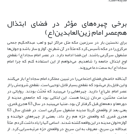
برخی چهره‌های مؤثر در فضای ابتذال
هم‌عصر امام زین‌العابدین(ع)
برای نخستین بار در سرزمین مکه مثل مراکز لهو و لعب عبدالحکیم جمحی
مرکزی را در مکه تأسیس کرد که مثلاً در آن شطرنج، آواز و ساز باشد و جوان‌ها
مشغول سرگرمی باشند. این فضا ادامه دارد. در عصر امام سجاد(ع) نقطه‌ی
اوج ابتذال جامعه را شاهدیم. می‌خواهم از این استفاده کنم که چرا امام
سجاد(ع) به سمت دعا می‌روند.
آیت‌الله خامنه‌ای فضای اجتماعی را در تبیین عملکرد امام سجاد(ع) باز می‌کنند
و این فایل باز می‌شود که نقطه‌ی بسیار قابل توجهی است. نقطه‌ی شروعش را از
عصر امام علی(ع) دارید. چهره‌هایی را می‌بینید که مُخنَّث بودند. روایاتی در
مذمت مخنّثین، مردان زن‌نما هست. این ابتلایی بود که جامعه‌ی مدینه از
دوره‌ها و دهه‌های قبل گرفتار آن بود، منتها می‌بینید در سال 63 هجری قمری،
یعنی بعد از واقعه‌ی کربلا مدینه مشغول سرگرمی است. در فضای سال 63
هجری قمری که واقعه‌ی حَرّه هم رخ داد، بعضی از چهره‌های خواننده و
آوازه‌خوان مدینه در این واقعه کشته شدند. اسامی آنها را یادداشت کردم. مثلاً
عبدالله بن سریج، معروف به ابن سریج در واقعه‌ی حرّه مرثیه‌سرایی کرد. از