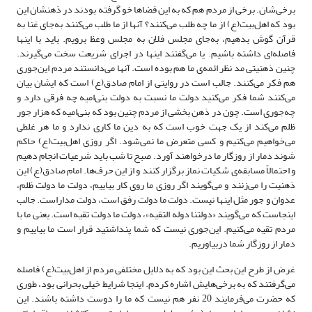
برخی‌شان. برخی از مردم هم که به این فضاها خو گرفته بودند در ذهنشان این
بود که اهل‌بیت(ع) از ما چه طلب می‌کنند؟ آنها از ما طلب می‌کنند به‌جای غنا به
قرآن گوش بدهیم، به‌جای مجلس فلان به مجلس وعظ برویم. باید با اینها
فاصله‌ای داشته باشیم. یا می‌گفتند اینها در اجرای شریعت سخت می‌گیرند.
چنین ذهنیتی مد نظر ائمه‌ی ما هم بوده است. آنها می‌دانستند مردم این‌جوری
هم فکر می‌کنند. جالب است در روایتی از امام صادق(ع) است که ایشان بیان
می‌کنند شما فکر می‌کنید دولت ما نسبت به دولت بنی‌امیه چه فرقی دارد و
چه‌جوری است. چون در ذهن بخشی از مردم چنین بود که بنی‌امیه که هزار جور
ظلم می‌کند از یک جهت خوب است که به دین ما کاری ندارد و ما هر غلطی
می‌خواهیم می‌کنیم و کسی متعرض ما نمی‌شود. اگر روزی اهل‌بیت(ع) حاکم
شوند دمار از روزگار ما درخواهند آورد. صبح تا شب باید شرعیات انجام دهیم
و احتمالاً مسابقه‌ی شکیات نماز برگزار کنند و از این حرف‌ها. امام صادق(ع) این
ذهنیت را می‌زنند و می‌گویند اگر روزی ما روی کار بیاییم، دولت ما دولت ظلم،
عدوان و جور مثل اینها نیست. دولت ما دولت رفق است، دولت مداراست. جالب
اینجاست که می‌گویند «دولتنا دوله التقیه»، دولت ما دولت تقیه است. یعنی ما با
مردم تقیه می‌کنیم. این‌جوری نیست که شما پنداشتید قرار است ما بیاییم و
دمار از روزگار شما دربیاوریم.
غرض از طرح این بحث این بود که به دلایل مختلفی مردم از اهل‌بیت(ع) فاصله
می‌گرفتند که به برخی‌هایش اشاره کردم. اینجا شرایط خیلی بحرانی بود، طوری
که حضرت می‌فرمایند 20 نفر هم نیست که ما را دوست داشته باشند. این