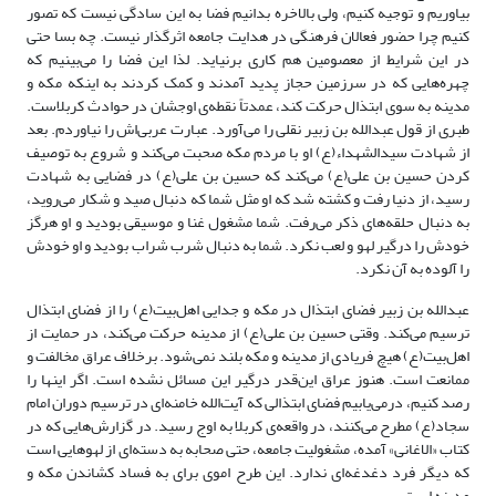
بیاوریم و توجیه کنیم، ولی بالاخره بدانیم فضا به این سادگی نیست که تصور
کنیم چرا حضور فعالان فرهنگی در هدایت جامعه اثرگذار نیست. چه بسا حتی
در این شرایط از معصومین هم کاری برنیاید. لذا این فضا را می‌بینیم که
چهره‌هایی که در سرزمین حجاز پدید آمدند و کمک کردند به اینکه مکه و
مدینه به سوی ابتذال حرکت کند، عمدتاً نقطه‌ی اوجشان در حوادث کربلاست.
طبری از قول عبدالله بن زبیر نقلی را می‌آورد. عبارت عربی‌اش را نیاوردم. بعد
از شهادت سیدالشهداء(ع) او با مردم مکه صحبت می‌کند و شروع به توصیف
کردن حسین بن علی(ع) می‌کند که حسین بن علی(ع) در فضایی به شهادت
رسید، از دنیا رفت و کشته شد که او مثل شما که دنبال صید و شکار می‌روید،
به دنبال حلقه‌های ذکر می‌رفت. شما مشغول غنا و موسیقی بودید و او هرگز
خودش را درگیر لهو و لعب نکرد. شما به دنبال شرب شراب بودید و او خودش
را آلوده به آن نکرد.
عبدالله بن زبیر فضای ابتذال در مکه و جدایی اهل‌بیت(ع) را از فضای ابتذال
ترسیم می‌کند. وقتی حسین بن علی(ع) از مدینه حرکت می‌کند، در حمایت از
اهل‌بیت(ع) هیچ فریادی از مدینه و مکه بلند نمی‌شود. برخلاف عراق مخالفت و
ممانعت است. هنوز عراق این‌قدر درگیر این مسائل نشده است. اگر اینها را
رصد کنیم، درمی‌یابیم فضای ابتذالی که آیت‌الله خامنه‌ای در ترسیم دوران امام
سجاد(ع) مطرح می‌کنند، در واقعه‌ی کربلا به اوج رسید. در گزارش‌هایی که در
کتاب «الاغانی» آمده، مشغولیت جامعه، حتی صحابه به دسته‌ای از لهوهایی است
که دیگر فرد دغدغه‌ای ندارد. این طرح اموی برای به فساد کشاندن مکه و
مدینه است.