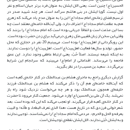
الحسین(ع) چنین است. یعنی الان ایشان به عنوان فرد برتر جهان اسلام و نفر
اول نیست. گویا ایشان در بنی هاشم سرآمد است. هر چند شهید صدر در
ترسیم فضای زمانه‌ی امام سجاد(ع) این را به عنوان مدح یاد می‌کند که زهری
هم به عظمت امام سجاد(ع) اعتراف دارد، ولی آیت‌الله خامنه‌ای معتقد است چه
بسا این مذمت است و اتفاقاً جریانی بوده است که امام سجاد(ع) را بزنند که
وقتی این سخن از زبان فقیهی مثل زهری درمی‌آید برای زدن حضرت بوده است.
این رویگردانی از اهل‌بیت(ع) بوده است. می‌بینیم 20 نفر در حجازی که محل
حضور، تولد و سال‌ها فعالیت اهل‌بیت(ع) است، اهل‌بیت(ع) را دوست ندارند.
نه اینکه شیعه نیستند. اصلاً حُبّ، یعنی ارتباط عاطفی وجود ندارد. این عمق
فاجعه را می‌رساند. اقداماتی از امام(ع) می‌بینید که سرانجام این شرایط
برمی‌گردد. سعید بن مسیب را در نظر بگیرید.
گزارش دیگری راجع به ماجرای هشام بن عبدالملک در کنار خانه‌ی کعبه است
که آیت‌الله خامنه‌ای هم آن را ذکر می‌کنند که هشام بن عبدالملک فرزند
خلیفه‌ای همچون عبدالملک بود و هر چه می‌خواست نزدیک شود راه باز
نمی‌شد. یک آن علی بن الحسین(ع) وارد می‌شود. جمعیت کنار می‌رود تا حضرت
در کنار خانه‌ی کعبه قرار می‌گیرند. او تعجب می‌کند که این که بوده است. بعد
شعرخوانی فرزدق که در تاریخ هست «هذا الذی تعرف البطحاء و طأته/ و البیت
یعرفه و الحل و الحرم». مردمی که امام سجاد(ع) را نمی‌شناسند، توجهی ندارند
و به ایشان حُبّی ندارند، الان ایشان نقطه‌ی توجهشان است.