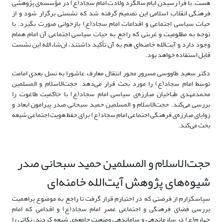
هست. با فرا رسیدن ایام سالگرد ولادت امام سجاد(ع) در مؤسسه‌ی پژوهشی
فرهنگی انقلاب اسلامی این تصمیم گرفته شد که نشستی برگزار شود و از
حیات سیاسی اجتماعی و اقدامات امام سجاد(ع) بازخوانی صورت بگیرد. با
توجه به مظلومیت و غربتی که راجع به حیات سیاسی اجتماعی آن امام همام
وجود دارد و آیت‌الله خامنه‌ای هم به آن تأکید داشتند، ان‌شاءالله این نشست
قابل استفاده خواهد بود.
دکتر سعید طاووسی مسرور محور انتقال معارف عاشورا به نسل بعدی امامت
توسط امام سجاد(ع) را مورد بحث قرار می‌دهد. حجت‌الاسلام و المسلمین
محمدمهدی طباخیان مبارزه‌ی سیاسی امام سجاد(ع) با حاکمیت طاغوت را
بررسی می‌کند. حجت‌الاسلام و المسلمین حمید سبحانی صدر پیرامون ابعاد و
زوایای مبارزه‌ی فرهنگی اجتماعی امام سجاد(ع) برای حفظ هویت اجتماعی شیعه
بحث می‌کند.
حجت‌الاسلام و المسلمین حمید سبحانی صدر
شیوه‌های پژوهش آیت‌الله خامنه‌ای
سپاسگزارم از فرصتی که در اختیارم قرار گرفت تا راجع به موضوع پراهمیت
بررسی فضای فرهنگی و اجتماعی عصر امام سجاد(ع) و اقدامی که امام
چهارم(ع) در سازماندهی و ساماندهی وضعیت جامعه‌ی شیعه کردند، نکاتی را