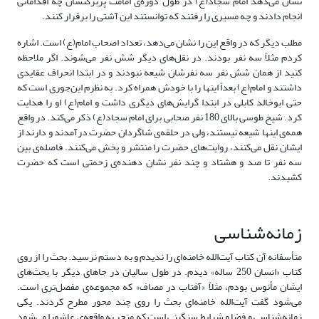
نشان می‌دهد امام سجاد(ع) در طول دوره‌ی امامت پربرکتشان چه اقداماتی
انجام دادند و چه مسیری را رفتند که توانستند این آشتی را برقرار کنند.
مطلب دیگر که در واقع این را نشان می‌دهد، تعداد اصحاب امام(ع) است. اشاره
کردم مثلاً سه نفر بودند. در نقل‌های دیگر شش نفر می‌شوند. اگر ملاحظه
کنید از همان شش نفر سه نفرشان شیعه نبودند و در ابتدا انحراف عقایدی
داشتند و امام(ع) بعداً اینها را با خودش همراه کرد. به نظرم این‌جوری است که
حتی ابوخالد کابلی در ابتدا گرایش‌های دیگری داشت و امام(ع) او را هدایت
کرد. شیخ طوسی بالای 180 نفر صحابی برای امام سجاد(ع) ذکر می‌کند. در واقع
همه‌ی اینها شیعه نیستند، ولی در حلقه‌ی شاگردان حضرت درآمدند و دارند از
ایشان نقل می‌کنند، روایت‌های حضرت را منتشر و پخش می‌کنند. فاصله‌ی بین
سه نفر تا صد و هشتاد و چند نفر نشان دهنده‌ی زحمتی است که حضرت
کشیدند.
زمانه‌شناسی
متأسفانه آن کتاب آیت‌الله خامنه‌ای را ندیدم و به دستم نرسید. بحث را از روی
کتاب «انسان 250 ساله» دیدم. در طول سالیان در جاهای دیگر با بحث‌های
ایشان مأنوس بودم، مثلاً «آفتاب در مصاف» که مجموعه‌ی مفصل‌تری است.
می‌شود گفت آیت‌الله خامنه‌ای بحث را روی چند محور مطرح کردند. یکی
زمانه‌شناسی و فضا و شرایط سنگینی است که منجر به واقعه‌ی عاشورا می‌شود