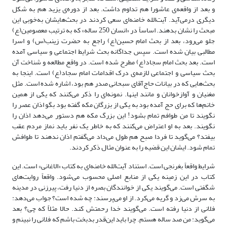
و بعد از واقعه‌ی عاشورا هم تداوم داشت. بعد از دوره‌ی یزید هم به شکل
دیگری درمی‌آید. آیت‌الله خامنه‌ای سعی کردند در بحث‌هایشان به‌خوبی این
مبحث را نشان بدهند. اساساً در «انسان 250 ساله» که به ترتیب معصومین(ع)
جلو می‌رود، بعد از بحث امام حسین(ع) راجع به حضرت زینب(س) و اسرا
مطالبی بیان شده است. سپس جداگانه بحث شرایط اجتماعی و سیاسی آمده
است. بعد بحث امام سجاد(ع) مطرح شده است. در واقع مطالعه و شناخت آن
بحث سیاسی و اجتماعی لازمه‌ی درک اقدامات امام سجاد(ع) است. اینجا به
بحث‌هایی که در بیانات حاج‌آقای سبحانی صدر هم بود، اشاره شده است. مثل
مغنیان و آوازخوانان و مانند اینها. نمونه‌ا‌ی را ذکر می‌کنند که یکی از همین
خانم‌ها که برای حج آمده بود به یکی از بزرگان مکه گفته بود بگو اذان عصر را
نگویند تا من طوافم تمام بشود! این بزرگ مکه هم دستور می‌دهد اذان را
نگویند. بعد به او اعتراض می‌کنند که به خاطر یک نفر باید نماز مردم عقب
بیفتد؟ می‌‌گوید تا فردا صبح هم طول می‌داد می‌گفتم اذان ندهند تا طوافش
تمام شود. ایشان این قضیه را به عنوان مثال ذکر کردند.
شرایط واقعاً بغرنجی است. استناد آیت‌الله خامنه‌ای به کتاب «الاغانی» است. این
کتاب در این زمینه یکی از منابع اصلی محسوب می‌شود. واقعاً روایت‌های
شگفتی است. می‌گویند یکی از خوانندگان بصره از دنیا رفت، پیرزنی در مدینه
به سرش می‌زد و گریه می‌کرد. از او می‌پرسند: چه شده است؟ جواب می‌دهد:
فلانی از دنیا رفته است. می‌گویند خدا رحمتش کند. حالا مثلاً که چی؟ بعد
می‌گوید: من صد ساله هستم. چرا باید این‌قدر بدبخت باشم که فلانی را نبینم و