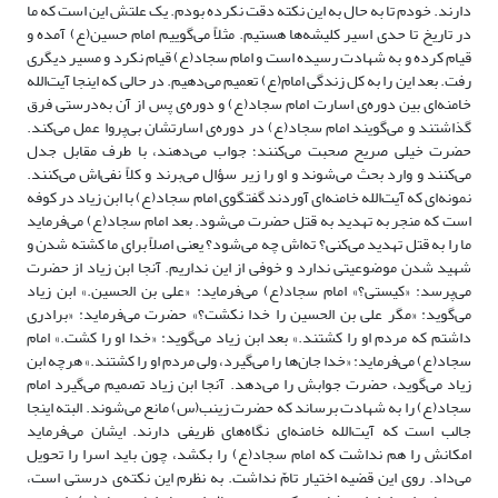
دارند. خودم تا به حال به این نکته دقت نکرده بودم. یک علتش این است که ما
در تاریخ تا حدی اسیر کلیشه‌ها هستیم. مثلاً می‌گوییم امام حسین(ع) آمده و
قیام کرده و به شهادت رسیده است و امام سجاد(ع) قیام نکرد و مسیر دیگری
رفت. بعد این را به کل زندگی امام(ع) تعمیم می‌دهیم. در حالی که اینجا آیت‌الله
خامنه‌ای بین دوره‌ی اسارت امام سجاد(ع) و دوره‌ی پس از آن به‌درستی فرق
گذاشتند و می‌گویند امام سجاد(ع) در دوره‌ی اسارتشان بی‌پروا عمل می‌کند.
حضرت خیلی صریح صحبت می‌کنند؛ جواب می‌دهند، با طرف مقابل جدل
می‌کنند و وارد بحث می‌شوند و او را زیر سؤال می‌برند و کلاً نفی‌اش می‌کنند.
نمونه‌ای که آیت‌الله خامنه‌ای آوردند گفتگوی امام سجاد(ع) با ابن زیاد در کوفه
است که منجر به تهدید به قتل حضرت می‌شود. بعد امام سجاد(ع) می‌فرماید
ما را به قتل تهدید می‌کنی؟ ته‌اش چه می‌شود؟ یعنی اصلاً برای ما کشته شدن و
شهید شدن موضوعیتی ندارد و خوفی از این نداریم. آنجا ابن زیاد از حضرت
می‌پرسد: «کیستی؟» امام سجاد(ع) می‌فرماید: «علی بن الحسین.» ابن زیاد
می‌گوید: «مگر علی بن الحسین را خدا نکشت؟» حضرت می‌فرماید: «برادری
داشتم که مردم او را کشتند.» بعد ابن زیاد می‌گوید: «خدا او را کشت.» امام
سجاد(ع) می‌فرماید: «خدا جان‌ها را می‌گیرد، ولی مردم او را کشتند.» هرچه ابن
زیاد می‌گوید، حضرت جوابش را می‌دهد. آنجا ابن زیاد تصمیم می‌گیرد امام
سجاد(ع) را به شهادت برساند که حضرت زینب(س) مانع می‌شوند. البته اینجا
جالب است که آیت‌الله خامنه‌ای نگاه‌های ظریفی دارند. ایشان می‌فرماید
امکانش را هم نداشت که امام سجاد(ع) را بکشد، چون باید اسرا را تحویل
می‌داد. روی این قضیه اختیار تامّ نداشت. به نظرم این نکته‌ی درستی است،