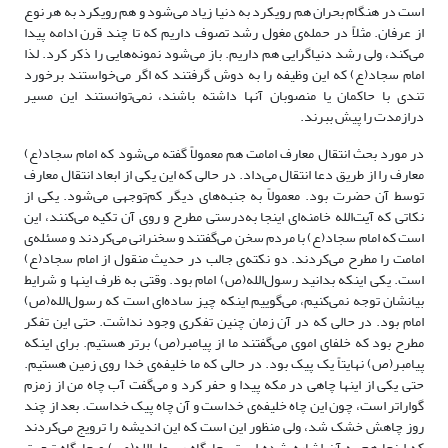
است در هنگام بحران هم رویکرد به دنیا زیاد می‌شود و هم رویکرد به هر نوع
از عرفان. مثلاً در حمله‌ی مغول رشد تصوف داریم که تا چند قرن ادامه پیدا
می‌کند، ولی رشد دنیاگرایی هم داریم. باز می‌شود نمونه‌هایی را ذکر کرد. لذا
امام سجاد(ع) که این وظیفه را به دوش گرفتند که اگر می‌خواستند برخورد
تندی با حاکمان یا منصوبان آنها داشته باشند، نمی‌توانستند این مسیر
درازمدت را پیش ببرند.
در مورد بحث انتقال معارف امامت هم معمولاً گفته می‌شود که امام سجاد(ع)
معارف را از طریق دعا انتقال می‌داد. در حالی که این یکی از ابعاد انتقال معارف
توسط آن حضرت بود. معمولاً به جنبه‌های دیگر کم‌توجهی می‌شود. یکی از
نکاتی که آیت‌الله خامنه‌ای اینجا به‌درستی مطرح و روی آن تکیه می‌کنند، این
است که امام سجاد(ع) با مردم سخن می‌گفتند و سخنرانی می‌کردند و مسئله‌ی
امامت را مطرح می‌کردند. دو نکته‌ی جالب در حدیث منقول از امام سجاد(ع)
است. یکی اینکه بدانید رسول‌الله(ص) امام بود. وقتی به ظرف اینها و شرایط
بیانشان توجه نمی‌کنیم، می‌گوییم اینکه چیز ساده‌ای است که رسول‌الله(ص)
امام بود. در حالی که در آن زمان چنین تفکری وجود نداشت. حتی این تفکر
مطرح بود که خلفای اموی می‌گفتند ما از پیامبر(ص) برتر هستیم. برای اینکه
پیامبر(ص) نهایتاً یک پیک بود. در حالی که ما خلیفه‌ی خدا روی زمین هستیم.
حتی یکی از اینها چاهی در مکه پیدا و حفر کرد و می‌گفت آب چاه من از زمزم
گواراتر است، چون این چاه خلیفه‌ی خداست و آن چاه پیک خداست. بعد از چند
روز چاهش خشک شد، ولی منظور این است که این اندیشه را ترویج می‌کردند
که اینجا هم به آن اشاره شده است. جایگاه رسول‌الله(ص) و جایگاه تبعیت