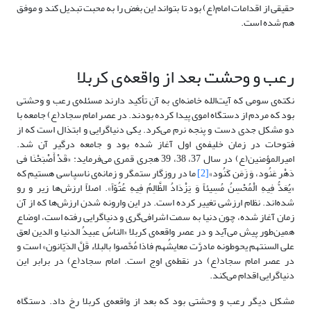
حقیقی از اقدامات امام(ع) بود تا بتواند این بغض را به محبت تبدیل کند و موفق
هم شده است.
رعب و وحشت بعد از واقعه‌ی کربلا
نکته‌ی سومی که آیت‌الله خامنه‌ای به آن تأکید دارند مسئله‌ی رعب و وحشتی
بود که مردم از دستگاه اموی پیدا کرده بودند. در عصر امام سجاد(ع) جامعه با
دو مشکل جدی دست و پنجه نرم می‌کرد. یکی دنیاگرایی و ابتذال است که از
فتوحات در زمان خلیفه‌ی اول آغاز شده بود و جامعه درگیر آن شد.
امیرالمؤمنین(ع) در سال 37، 38، 39 هجری قمری می‌فرماید: «قَدْ أَصْبَحْنَا فی
دَهْر عَنُود، وَ زَمَن کَنُود»
[2]
ما در روزگار ستمگر و زمانه‌ی ناسپاسی هستیم که
«یُعَدُّ فِیهِ الْمُحْسِنُ مُسِیئاً وَ یَزْدَادُ الظَّالِمُ فِیهِ عُتُوّاً». اصلاً ارزش‌ها زیر و رو
شده‌اند. نظام ارزشی تغییر کرده است. در این وارونه شدن ارزش‌ها که از آن
زمان آغاز شده، چون دنیا به سمت اشرافی‌گری و دنیاگرایی رفته است، اوضاع
همین‌طور پیش می‌آید و در عصر واقعه‌ی کربلا «الناسُ عبیدُ الدنیا و الدین لعق
علی السنتهم یحوطونه مادرَّت معایشُهم فاذا مُحَّصوا بالبلاء قَلَّ الدَیّانون» است و
در عصر امام سجاد(ع) در نقطه‌ی اوج است. امام سجاد(ع) در برابر این
دنیاگرایی اقدام می‌کند.
مشکل دیگر رعب و وحشتی بود که بعد از واقعه‌ی کربلا رخ داد. دستگاه