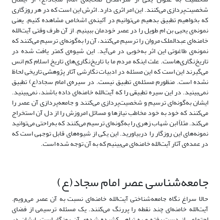
شخصیت‌پردازی می‌کنند. این امر اثری دارد. اثرش این است که در هر روزگاری
که بخواهیم تطبیق بدهیم می‌توانیم در آئینه‌ی اشخاص مشاهده کنیم. یعنی
نمونه‌ی یحیی بن ام طویل را در عصر خودمان ببینیم. از آن طرف وقتی آیت‌الله
خامنه‌ای عبدالملک مروان را ترسیم می‌کنند، آن را به‌گونه‌ای ترسیم می‌کنند که
نمونه‌ی طاغوتی این اثر به‌خوبی در می‌آید. این شیوه‌ی کمتر یافت شده در
تاریخ‌نگاری‌هاست. علت اینکه مردم ما با تاریخ‌نگاری‌های تاریخ اسلام کم انس
می‌گیرند این است که این مسئله در ادبیات نگارشی آثار پژوهشی تاریخی لحاظ
نشده است. منظورم مسئله‌ی تطبیق نیست. در سیره‌ی امام سجاد(ع) تطبیق
نمی‌بینید. در این سیره تطبیقی را که آیت‌الله خامنه‌ای داده باشند، نمی‌بینید.
ایشان به‌گونه‌ای ترسیم و شخصیت‌پردازی می‌کنند و جامعه‌پردازی آن عصر را
می‌کنند که خود به خود مخاطب نیازها و مسائل امروزش را از دل آن استخراج
می‌کند. مثلاً ابن شهاب زهری را به‌گونه‌ای ترسیم می‌کنند که به‌راحتی می‌توانید
نمونه‌های این روزگار را دربیاورید. این یکی از شیوه‌های قابل توجهی است که
در عمده‌ی آثار آیت‌الله خامنه‌ای می‌بینیم که به آن توجه شده است.
جامعه‌شناسی عصر امام سجاد(ع)
حالا سراغ نگاه جامعه‌شناختی آیت‌الله خامنه‌ای نسبت به آن عصر می‌‌رویم.
آیت‌الله خامنه‌ای چند نقطه را پررنگ می‌کنند. یک مسئله ترسیمی از فضای
اجتماعی از دست رفته و به تباهی کشیده شده‌ی آن روزگار است. ایشان در