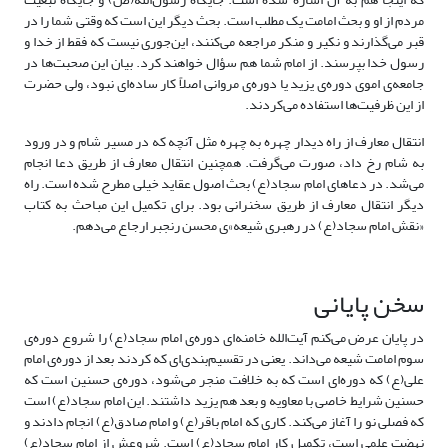
مردم از او و بحث امامت یک مطلب است. بحث دیگر این است که وقتی شما را در
قبر می‌گذارند و نکیر و منکر مراجعه می‌کنند، این‌جوری نیست که فقط از خدا و
رسول خدا بپرسند. از امام شما هم سؤال خواهند کرد. بیان این صحبت‌ها در
جامعه‌ی اموی دوره‌ی یزید یا دوره‌ی مروانی اصلاً کار ساده‌ای نبود، ولی حضرت
از این ظرفیت‌ها استفاده می‌کردند.
انتقال معارف از راه دیدار چهره به چهره مثل آنچه که در مسیر شام و در ورود
به شام رخ داد، صورت می‌گرفت. همچنین انتقال معارف از طریق دعا انجام
می‌شد. در دعاهای امام سجاد(ع) بحث اصول عقاید خیلی مطرح شده است. راه
دیگر انتقال معارف از طریق سخنرانی بود. برای تکمیل این مباحث به کتاب
«نقش امام سجاد(ع) در رهبری شیعه»ی محسن رنجبر ارجاع می‌دهم.
سخن پایانی
در پایان عرض می‌کنم آیت‌الله خامنه‌ای دوره‌ی امام سجاد(ع) را شروع دوره‌ی
سوم امامت شیعه می‌داند. یعنی در تقسیم‌بندی‌ای که کردند بعد از دوره‌ی امام
علی(ع) که دوره‌‌ای است که به خلافت منجر می‌شود، دوره‌ی حسنین است که
حسنین شرایط خاصی با معاویه و بعد هم یزید داشتند. این امام سجاد(ع) است
که فصلی نو را آغاز می‌کند. کاری که امام باقر(ع) و امام صادق(ع) انجام دادند و
نهضت علمی است، تکمیل کار امام سجاد(ع) است. شروعش از امام سجاد(ع)