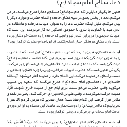
دعا، سلاح امام سجاد(ع)
همین جا یکی از دلایلی را که امام سجاد(ع) مسئله‌ی دعا را مطرح می‌کنند، عرض
می‌کنم. بعد در بخش بعدی ترسیم فضای جامعه و اقدام حضرت و موارد دیگر را
بیان می‌کنم. دلیل اینکه حضرت دعا را به عنوان ادبیات عارفانه و عاشقانه در
انس عبد با خداوند با نثری تا حدودی آهنگین به کار می‌بردند این است که
ادبیات جدیدی را در برابر اشعار لهو و لعبی که جامعه را به سمت خودشان برده
است، وارد فضای فرهنگی جهان اسلام کنند. آیا این اقدام حضرت اثرگذار بود؟
آیت‌الله خامنه‌ای تعبیری دارند که غربت امام سجاد(ع) این است که ما حضرت
را به عنوان عبادتگری که منزوی است ببینیم. این نگاه خطاست. امام سجاد(ع)
عبادتگری است که با دعا و عبادت دارد خلاءهایی از جهان اسلام را پر می‌کند.
یکی‌اش همین است که حضرت ادبیات عرفانی نوینی را وارد فضای اجتماعی از
دست رفته‌ای در مدینه می‌کند. این اقدام دارد از مدینه آغاز می‌شود. آیت‌الله
خامنه‌ای در «حماسه‌ی امام سجاد(ع)» مطرح می‌کنند که سعید بن مسیب
می‌گوید وقتی حضرت می‌خواستند برای ایام حج از مدینه خارج شوند، قُرّاء
مدینه حرکت نمی‌کردند تا وقتی علی بن الحسین(ع) حرکت کند. یعنی در نقطه‌ی
مقابل قرار گرفت. این کدام فضاست؟ همان فضایی که عرض کردم 20 نفر را
نمی‌یابیم که ما اهل‌بیت(ع) را دوست بدارند. قاعدتاً این مسئله به اواخر دوره‌ی
امامت امام سجاد(ع) برمی‌گردد. یعنی اثرگذار بوده است.
آیت‌الله خامنه‌ای کلام امام صادق(ع) را بیان می‌کنند که «اِرْتَدَّ اَلنَّاسُ بَعْدَ