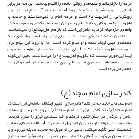
مردم را بازگرداند و عقده‌های روانی جامعه را التیام ببخشد. این هم در برابر
فضای رعب و وحشتی است که به وجود آمده است. در آن مقطع اجتماع دچار
رویگردانی از اهل‌بیت(ع) است و مردم امام را نمی‌شناسند و جامعه با
اهل‌بیت(ع) سر و کاری ندارد. تلقی حقیر این است که اینکه می‌بینیم مدینه در
واقعه‌ی حرّه قیام کرد، به خاطر این است که باز هم اهل‌بیت(ع) را نمی‌شناسد.
عبدالله بن حنظله دغدغه‌ی اسلامی دارد. برای او در برابر فساد و فحشای یزید
دغدغه‌ی دینی ایجاد شده و او قیام کرده است، اما آیا لزوماً این قیام برای
دعوت به اهل‌بیت(ع) بود؟ نه. فضای مختار ثقفی یک مقدار متفاوت است، ولی
اینها این‌جوری نیستند که بگوییم اهل‌بیت(ع) را می‌شناسند. نخیر، این‌گونه
نیست. جامعه هنوز به سوی اهل‌بیت(ع) روی نیاورده است. این امر دو الی سه
دهه زمان برده است.
کادرسازی امام سجاد(ع)
امام سجاد(ع) باید چه کار کند؟ کادرسازی. تعبیر آیت‌الله خامنه‌ای این است که
امام سجاد(ع) باید کادرسازی کند. امام سجاد(ع) شروع به تربیت چهره‌های
خاص و اثرگذار در جهان تشیع کردند و آنها مسئله‌ی تبرّی را مطرح کردند،
به‌خصوص می‌خواهم از یحیی بن ام طویل اسم ببرم. آیت‌الله خامنه‌ای به این
شخصیت خیلی تأکید می‌کنند. یحیی بن ام طویل به مسجد مدینه می‌رود و با
مردم سخن می‌گوید و آیه‌ای را که از لسان حضرت ابراهیم(ع) است مطرح