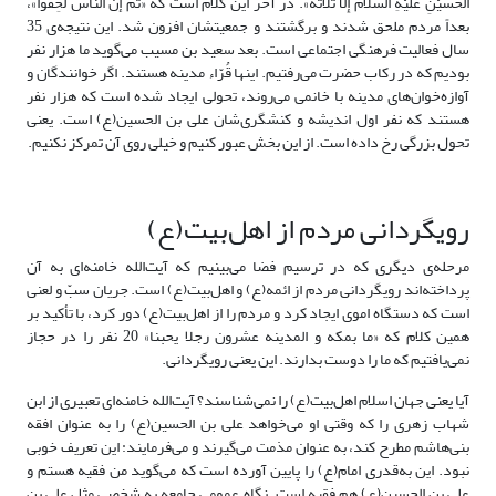
اَلْحُسَیْنِ عَلَیْهِ السَّلاَمُ إِلَّا ثَلاَثَةً». در آخر این کلام است که «ثُمَّ إنَّ النَّاس لَحِقوا»،
بعداً مردم ملحق شدند و برگشتند و جمعیتشان افزون شد. این نتیجه‌ی 35
سال فعالیت فرهنگی اجتماعی است. بعد سعید بن مسیب می‌گوید ما هزار نفر
بودیم که در رکاب حضرت می‌رفتیم. اینها قُرّاء مدینه هستند. اگر خوانندگان و
آوازه‌خوان‌های مدینه با خانمی می‌روند، تحولی ایجاد شده است که هزار نفر
هستند که نفر اول اندیشه و کنشگری‌شان علی بن الحسین(ع) است. یعنی
تحول بزرگی رخ داده است. از این بخش عبور کنیم و خیلی روی آن تمرکز نکنیم.
رویگردانی مردم از اهل‌بیت(ع)
مرحله‌ی دیگری که در ترسیم فضا می‌بینیم که آیت‌الله خامنه‌ای به آن
پرداخته‌اند رویگردانی مردم از ائمه(ع) و اهل‌بیت(ع) است. جریان سبّ و لعنی
است که دستگاه اموی ایجاد کرد و مردم را از اهل‌بیت(ع) دور کرد، با تأکید بر
همین کلام که «ما بمکه و المدینه عشرون رجلا یحبنا» 20 نفر را در حجاز
نمی‌یافتیم که ما را دوست بدارند. این یعنی رویگردانی.
آیا یعنی جهان اسلام اهل‌بیت(ع) را نمی‌شناسند؟ آیت‌الله خامنه‌ای تعبیری از ابن
شهاب زهری را که وقتی او می‌خواهد علی بن الحسین(ع) را به عنوان افقه
بنی‌هاشم مطرح کند، به عنوان مذمت می‌گیرند و می‌فرمایند: این تعریف خوبی
نبود. این به‌قدری امام(ع) را پایین آورده است که می‌گوید من فقیه هستم و
علی بن الحسین(ع) هم فقیه است. نگاه عمومی جامعه به شخصی مثل علی بن