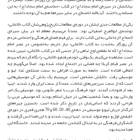
بیاناتشان در سیره‌ی امام سجاد(ع) در کتاب «حماسه‌ی امام سجاد(ع)» به این
مسئله پرداختند. آیت‌الله خامنه‌ای در سایر سیره‌ها هم به آن توجه داشتند.
یکی از مطالعات جدی‌ ایشان در دوره‌ی مطالعات تاریخ‌پژوهی‌شان کتاب «الاغانی»
نوشته‌ی ابوالفرج اصفهانی بود. عمدتاً می‌بینیم معظم له در بیان سیره‌ی
ائمه(ع) ارجاعاتی به این کتاب دارند. برای فهم فضای فرهنگی و اجتماعی مردم
آن روزگار به‌شدت به کتاب «الاغانی» نیاز داریم، به‌خصوص در عصر امام
سجاد(ع) که ما نقطه‌ی اوج تباهی را از جنسی که در کتاب «الاغانی» تبیین شده
است، مشاهده می‌کنیم. یک وقتی خودم رفتم و «الاغانی» را نگاه کردم که ببینم
در عصر قیام کربلا چه فضایی در اجتماع ایجاد شده بود. اصلاً می‌گوییم چه
اتفاقی افتاده است. جامعه به صورت افراطی به سمت مسئله‌ی غنا، لهو و
موسیقی رفت. دلایلش مشخص است. می‌بینیم یک بخش آن موسیقی‌هایی
است که از سمت سرزمین‌های شامات، عمدتاً از سمت ایران وارد شدند. اینها
بعد از فتوحات آمدند. خود فرهنگ عرب با شعر مأنوس بود. موسیقی یک امر
وارداتی بود و بعداً شخصیت‌هایی در جهان اسلام بودند که موسیقی عربی را
طراحی کردند که اسامی‌شان در تاریخ ذکر شده است. نخستین چهره‌های
اثرگذار جریان لهو و موسیقی در دهه‌ی 40، 50، 60 و 70 هجری قمری در دوره‌ی
خلیفه‌ی اول و دوم متولد شدند. اینها تربیت شدند و با این فضا انس گرفتند و
کنشگران فرهنگی در به ابتذال کشاندن جامعه در مدینه شدند. خاستگاه این
فضا مدینه بود.