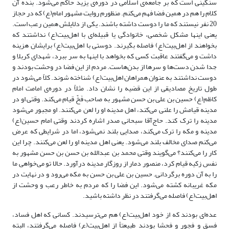
سنگینی است که بر جامعه‌ی اسلامی در دوره‌ی یزید حاکم می‌شود. بنده آن
کلام را هم در همین فضا فهم می‌کنم. منظورم روایت مشهور امام(ع) که در حجاز
20 نفر نیستند که ما را دوست داشته باشند. یکی از دلایلش همین رعب است.
یعنی اینها مشکل شخصی، خانوادگی یا قبیله‌ای با اهل‌بیت(ع) نداشتند که
بخواهند از اهل‌بیت(ع) فاصله بگیرند. دوستی با اهل‌بیت(ع) برایشان هزینه
داشت و می‌گفتند عاقبت کسی که بخواهد با اینها به سر ببرد، شهدای کربلا و
جدا شدن دست‌ها و سرها از بدن‌هاست. مردم از این فضا در وحشت بودند و
دوست نداشتند به عنوان همراهان اهل‌بیت(ع) شناخته شوند. کلاً می‌شود در
طول تاریخ مصادیقی از این قضیه را نشان داد. مثلاً در دوره‌ی امامت امام
کاظم(ع) حسین بن علی بن حسن مشهور به صاحب فَخّ قیام می‌کند. وقتی او در
مدینه قیامش را علنی می‌کند، اهل مدینه او را لعن می‌کنند. او مجبور می‌شود
مدینه را ترک کند. حاج‌آقا سبحانی صدر اشاره کردند وقتی امام حسین(ع)
مدینه و مکه را ترک می‌کند، صدایی بلند نمی‌شود، اما در شرایطی که عرض
می‌کنم صدای مخالف بلند می‌شود. یعنی اهل مدینه او را لعن می‌کنند. چرا این
کار را می‌کنند؟ می‌گویند وقتی محمد بن عبدالله بن حسن بن حسن مشهور به
نفس زکیه قیام کرد، منصور دمار از روزگار مدینه درآورد. حالا تو می‌خواهی ما
را به آن دوره برگردانی. حسین بن علی بن حسن به مکه می‌رود و در نهایت در
مکه غریبانه کشته می‌شود. این فضا را که مردم به خاطر رعب و وحشت از
اهل‌بیت(ع) فاصله می‌گرفتند در نظر داشته باشید.
عده‌ای بودند که از خود اهل‌بیت(ع) هم می‌ترسیدند. کسانی که اهل فساد،
فسق و فجور و فحشا بودند طبیعتاً از اهل‌بیت(ع) فاصله می‌گرفتند، البته