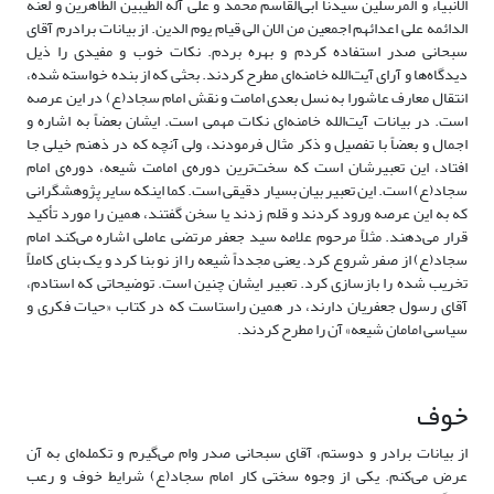
الانبیاء و المرسلین سیدنا ابی‌القاسم محمد و علی آله الطیبین الطاهرین و لعنه
الدائمه علی اعدائهم اجمعین من الان الی قیام یوم الدین. از بیانات برادرم آقای
سبحانی صدر استفاده کردم و بهره بردم. نکات خوب و مفیدی را ذیل
دیدگاه‌ها و آرای آیت‌الله خامنه‌ای مطرح کردند. بحثی که از بنده خواسته شده،
انتقال معارف عاشورا به نسل بعدی امامت و نقش امام سجاد(ع) در این عرصه
است. در بیانات آیت‌الله خامنه‌ای نکات مهمی است. ایشان بعضاً به اشاره و
اجمال و بعضاً با تفصیل و ذکر مثال فرمودند، ولی آنچه که در ذهنم خیلی جا
افتاد، این تعبیرشان است که سخت‌ترین دوره‌ی امامت شیعه، دوره‌ی امام
سجاد(ع) است. این تعبیر بیان بسیار دقیقی است. کما اینکه سایر پژوهشگرانی
که به این عرصه ورود کردند و قلم زدند یا سخن گفتند، همین را مورد تأکید
قرار می‌دهند. مثلاً مرحوم علامه سید جعفر مرتضی عاملی اشاره می‌کند امام
سجاد(ع) از صفر شروع کرد. یعنی مجدداً شیعه را از نو بنا کرد و یک بنای کاملاً
تخریب شده را بازسازی کرد. تعبیر ایشان چنین است. توضیحاتی که استادم،
آقای رسول جعفریان دارند، در همین راستاست که در کتاب «حیات فکری و
سیاسی امامان شیعه» آن را مطرح کردند.
خوف
از بیانات برادر و دوستم، آقای سبحانی صدر وام می‌گیرم و تکمله‌ای به آن
عرض می‌کنم. یکی از وجوه سختی کار امام سجاد(ع) شرایط خوف و رعب