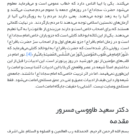
می‌کنند. یکی یا ایها الناس دارد که خطاب عمومی است و می‌فرماید معلوم
می‌شود حضرت سجاد(ع) در روزهای جمعه با عموم مردم صحبت می‌کنند و
آنها را به زهد توجه می‌دهند. یعنی دارند مردم را به رویگردانی آنها از
آرمان‌های نخستین اسلامی توجه می‌دهند تا مردم بازگردند. در نهایت کلماتی
هستند که برای اصحاب خاص است و دارند مرزبندی از طاغوت را به آنها تعلیم
می‌دهند. یکی از این ثلاثه ابوخالد کابلی است که جزو یاران خاص امام سجاد(ع)
است و در زمان امام باقر(ع) جزو نفرهای اول و از اصحاب سرّ حضرت باقر(ع)
است. روایتی ذکر شده است که حضرت باقر(ع) به ابوخالد کابلی می‌فرماید که
«لَنُورُ الإمامِ فی قُلوبِ المُؤمنینَ أنْوَرُ مِنَ الشَّمْسِ المُضیئةِ بِالنَّهارِ»
[4]
. نور امام در
قلب‌های مؤمنین از نور خورشید در روز پرنورتر است. این ادبیات را قبل از این
نداشتیم. اصلاً شیعه در عصر واقعه‌ی کربلا با این ادبیات آشنا نیست و امامت را
این‌طوری نمی‌فهمد، اما در اثر تربیت خاصی که امام سجاد(ع) داشتند، جامعه‌ی
شیعه وارد این طیف از ادبیات عمیق و غنی در عمق مسئله‌ی امامت می‌شود. فقط
مسئله‌ی وصایت نیست. آشنایی با حقیقت جایگاه امامت است.
دکتر سعید طاووسی مسرور
مقدمه
بسم الله الرحمن الرحیم. الحمدلله رب العالمین و الصلوه و السلام علی اشرف