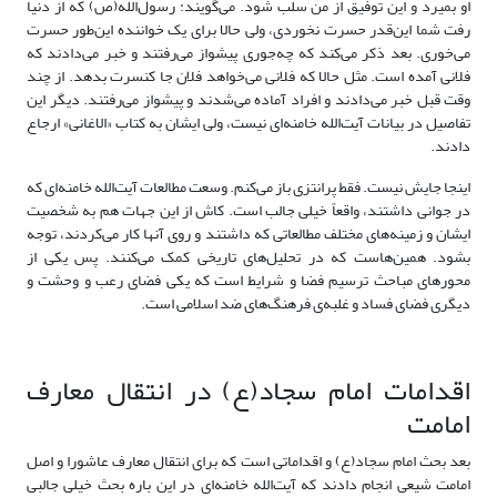
او بمیرد و این توفیق از من سلب شود. می‌گویند: رسول‌الله(ص) که از دنیا
رفت شما این‌قدر حسرت نخوردی، ولی حالا برای یک خواننده این‌طور حسرت
می‌خوری. بعد ذکر می‌کند که چه‌جوری پیشواز می‌رفتند و خبر می‌دادند که
فلانی آمده است. مثل حالا که فلانی می‌خواهد فلان جا کنسرت بدهد. از چند
وقت قبل خبر می‌دادند و افراد آماده می‌شدند و پیشواز می‌رفتند. دیگر این
تفاصیل در بیانات آیت‌الله خامنه‌ای نیست، ولی ایشان به کتاب «الاغانی» ارجاع
دادند.
اینجا جایش نیست. فقط پرانتزی باز می‌کنم. وسعت مطالعات آیت‌الله خامنه‌ای که
در جوانی داشتند، واقعاً خیلی جالب است. کاش از این جهات هم به شخصیت
ایشان و زمینه‌های مختلف مطالعاتی که داشتند و روی آنها کار می‌کردند، توجه
بشود. همین‌هاست که در تحلیل‌های تاریخی کمک می‌کنند. پس یکی از
محورهای مباحث ترسیم فضا و شرایط است که یکی فضای رعب و وحشت و
دیگری فضای فساد و غلبه‌ی فرهنگ‌های ضد اسلامی است.
اقدامات امام سجاد(ع) در انتقال معارف
امامت
بعد بحث امام سجاد(ع) و اقداماتی است که برای انتقال معارف عاشورا و اصل
امامت شیعی انجام دادند که آیت‌الله خامنه‌ای در این باره‌ بحث خیلی جالبی