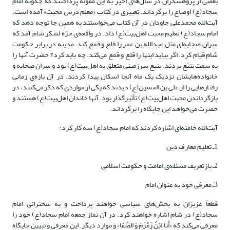
بعضی از پژوهشگران در سال‌های اخیر به این مقوله پرداختند که چگونه امام
سجاد(ع) اوضاع را برگرداند. تعبیری در کتاب «معلم درس محبت» آمده است.
آیت‌الله محمدعلی جاودان در آن کتاب می‌خواستند به همین جا توجه دهد که
امام سجاد(ع) تعلیم محبت اهل‌بیت(ع) داد. در واقعه‌ی حرّه لشکر شام آمد که
سران صحابه‌ای مثل عبدالله بن عمر را قلع و قمع ‌کند. مدینه در برابر حکومت
شام قیام کرد. اگر بیاید اینها را قلع و قمع می‌کند. چه باید کرد؟ حضرت آنها را
به سمت یَنبُع بردند. ینبع سرزمینی متعلق به اهل‌بیت(ع) بود و سران صحابه و
خانواده‌هایشان نزدیک یک ماه آنجا اسکان پیدا کردند. در آن بازه‌ی زمانی
رفتارهایی را از علی بن الحسین(ع) دیدند که یکی از مواردی که ذکر می‌کنند، در
بازگرداندن محبت اهل‌بیت(ع) تأثیرگذار بود. آنها خاندان اهل‌بیت(ع) هستند و
حضرت می‌خواهد این جایگاه را برگرداند.
آیت‌الله خامنه‌ای اشاره کردند که امام سجاد(ع) سه کار کرد:
1ـ تعلیم معارف دین
2ـ بازتعریف مسئله‌ی امامت و حکومت اسلامی
3ـ معرفی خود به عنوان امام
قطعاً عزیزان به بخش‌های سیاسی خواهند پرداخت و به سخنرانی امام
سجاد(ع) در شام اشاره خواهند کرد. در آن نماز جمعه امام سجاد(ع) خود را
معرفی می‌کند که «أَنَا ابْنُ زَمْزَمَ وَ الصَّفَا» و موارد دیگر. این معرفی و تبیین جایگاه