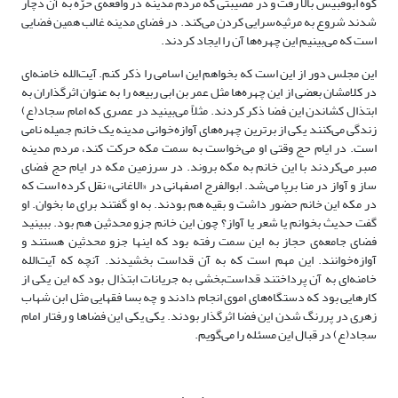
کوه ابوقبیس بالا رفت و در مصیبتی که مردم مدینه در واقعه‌ی حرّه به آن دچار
شدند شروع به مرثیه‌سرایی کردن می‌کند. در فضای مدینه غالب همین فضایی
است که می‌بینیم این چهره‌ها آن را ایجاد کردند.
این مجلس دور از این است که بخواهم این اسامی را ذکر کنم. آیت‌الله خامنه‌ای
در کلامشان بعضی از این چهره‌ها مثل عمر بن ابی ربیعه را به عنوان اثرگذاران به
ابتذال کشاندن این فضا ذکر کردند. مثلاً می‌بینید در عصری که امام سجاد(ع)
زندگی می‌کنند یکی از برترین چهره‌های آوازه‌خوانی مدینه یک خانم جمیله نامی
است. در ایام حج وقتی او می‌خواست به سمت مکه حرکت کند، مردم مدینه
صبر می‌کردند با این خانم به مکه بروند. در سرزمین مکه در ایام حج فضای
ساز و آواز در منا برپا می‌شد. ابوالفرج اصفهانی در «الاغانی» نقل کرده است که
در مکه این خانم حضور داشت و بقیه هم بودند. به او گفتند برای ما بخوان. او
گفت حدیث بخوانم یا شعر یا آواز؟ چون این خانم جزو محدثین هم بود. ببینید
فضای جامعه‌ی حجاز به این سمت رفته بود که اینها جزو محدثین هستند و
آوازه‌خوانند. این مهم است که به آن قداست بخشیدند. آنچه که آیت‌الله
خامنه‌ای به آن پرداختند قداست‌بخشی به جریانات ابتذال بود که این یکی از
کارهایی بود که دستگاه‌های اموی انجام دادند و چه بسا فقهایی مثل ابن شهاب
زهری در پررنگ شدن این فضا اثرگذار بودند. یکی یکی این فضاها و رفتار امام
سجاد(ع) در قبال این مسئله را می‌گویم.