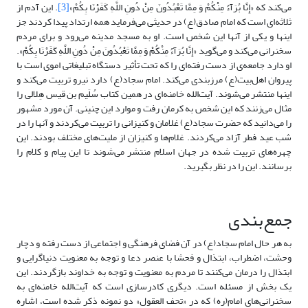
می‌کند که «إِنَّا بُرَآءُ مِنْکُمْ وَ مِمَّا تَعْبُدُونَ مِنْ دُونِ اللَّهِ کَفَرْنَا بِکُمْ»
[3]
. این آدم از
ثلاثه‌ای است که امام صادق(ع) در حدیثی می‌فرماید همه ارتداد پیدا کردند جز
اینها و یکی از آنها این شخص است. او به مسجد مدینه می‌رود و برای مردم
سخنرانی می‌کند و می‌گوید «إِنَّا بُرَآءُ مِنْکُمْ وَ مِمَّا تَعْبُدُونَ مِنْ دُونِ اللَّهِ کَفَرْنَا بِکُمْ».
او دارد جامعه‌ی از دست‌ رفته‌ای را که تحت تأثیر دستگاه تبلیغاتی اموی است با
پیروان اهل‌بیت(ع) مرزبندی می‌کند. امام سجاد(ع) دارد نیرو تربیت می‌کند و
اینها منتشر می‌شوند. آیت‌الله خامنه‌ای در همین کتاب سُلَیم بن قیس هِلالی را
مثال می‌زنند که این شخص به کرمان رفت و موارد این چنینی. آن مورد مشهور
را می‌دانید که حضرت سجاد(ع) غلامان و کنیزانی را تربیت می‌کردند و آنها را در
شب عید فطر آزاد می‌کردند. غلام‌ها و کنیزان از ملیت‌های مختلف بودند. این
چهره‌های تربیت شده در جهان اسلام منتشر می‌شوند تا این پیام و کلام را
برسانند. این را در نظر بگیرید.
جمع‌بندی
به هر حال امام سجاد(ع) در آن فضای فرهنگی و اجتماعی از دست رفته و دچار
وحشت، اضطراب، ابتذال و فحشا با عنصر دعا و توجه به معنویت دنیاگرایی و
ابتذال را درمان می‌کنند تا مردم به معنویت و توجه به خداوند بازگردند. این
یک بخش از مسئله است. دیگری کادرسازی است که آیت‌الله خامنه‌ای به
سخنرانی‌های امام(ره) که در «تحف ‌العقول» دو نمونه ذکر شده است، اشاره