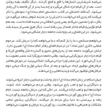
بنی‌امیه شریف‌ترین انسان‌ها را قلع و قمع کردند. دیگر تکلیف بقیه روشن
است. بعد از آن قیام حَرّه شکل می‌گیرد و چه بسا بدتر از آن فاجعه با آن رفتار
می‌شود. آیت‌الله خامنه‌ای در کتاب «حماسه‌ی امام سجاد(ع)» نمونه‌ای را ذکر
می‌کنند که پدری که می‌خواست دخترش را در مدینه شوهر بدهد می‌گوید من
بکارت او را تضمین نمی‌کنم. یعنی چنین اتفاقاتی در مدینه افتاده است. بعد هم
قیام توّابین و قیام مختار همه از بین رفته است. دیگر هیچ نفسی از سینه بلند
نمی‌شود. در این فضای رعب و وحشت جامعه دچار مشکلی می‌شود.
می‌خواهم مسئله‌ی دعا را باز کنم که دعا می‌خواهد کجا را درمان کند. مرحوم
صفایی حائری (عین صاد) در ترسیم فضای رفتار امام سجاد(ع) تعبیری دارد.
ایشان می‌گویند جامعه بعد از بحران‌های عمیق و گسترده مثل واقعه‌ی کربلا و
قیام حرّه دچار درون‌گرایی می‌شود. وقتی جامعه درون‌گرا شد عنصر معنویت به
درد آن می‌خورد. این عنصر او را جراحی می‌کند. اصلاً می‌بینید در دوره‌ی معاصر
عرفان‌های نوظهور ایجاد می‌شود و بعد از جنگ جهانی اول و جنگ جهانی دوم
عرفان‌های نوظهور می‌آیند و پدیده‌هایی رخ می‌دهند.
جهان اسلام در زمان امام سجاد(ع) دچار وحشت و مسلمین دچار انزوا می‌شوند
و دنیاگرایی و لهو و لعب رایج می‌شود. وقتی مردم می‌خواهند شاد شوند،
خواننده‌ها لهو و لعب ارائه می‌کنند. در حالی که این درمان جامعه نیست. امام
سجاد(ع) دعا و روی آوردن به معنویت را برای پرهیز از دنیاگرایی و رو آوردن به
زهد و بی‌رغبتی به دنیا برای مردم باز می‌کنند. دنیاگرایی ریشه‌ی تمامی
مشکلات و همراهی با طاغوت‌هاست. رو آوردن به عرفان و معنویت می‌خواهد