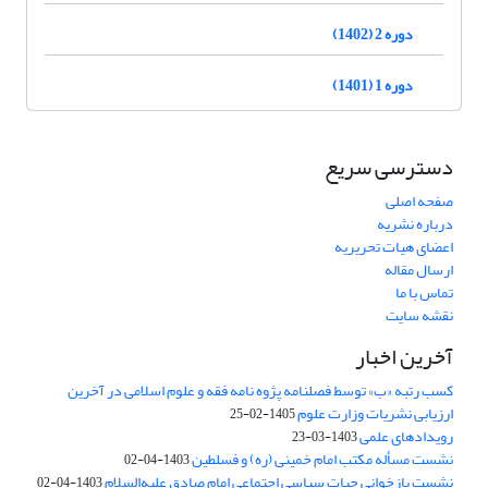
دوره 2 (1402)
دوره 1 (1401)
دسترسی سریع
صفحه اصلی
درباره نشریه
اعضای هیات تحریریه
ارسال مقاله
تماس با ما
نقشه سایت
آخرین اخبار
کسب رتبه «ب» توسط فصلنامه پژوه نامه فقه و علوم اسلامی در آخرین
ارزیابی نشریات وزارت علوم
1405-02-25
رویدادهای علمی
1403-03-23
نشست مسأله مکتب امام خمینی (ره) و فسلطین
1403-04-02
نشست بازخوانی حیات سیاسی اجتماعی امام صادق علیه‌السلام
1403-04-02