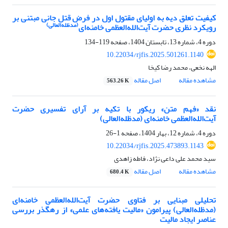
کیفیت تعلق دیه به اولیای مقتول اول در فرض قتل جانی مبتنی بر
(مدظله‌العالی)
رویکرد نظری حضرت آیت‌الله‌العظمی خامنه‌ای
دوره 4، شماره 13، تابستان 1404، صفحه
119-134
10.22034/rjfis.2025.501261.1140
الهه نخعی، محمد رضا کیخا
مشاهده مقاله
اصل مقاله
563.26 K
نقد «فهم متن» ریکور با تکیه بر آرای تفسیری حضرت
آیت‌الله‌العظمی خامنه‌ای (مدظله‌العالی)
دوره 4، شماره 12، بهار 1404، صفحه
1-26
10.22034/rjfis.2025.473893.1143
سید محمد علی داعی نژاد، فاطه زاهدی
مشاهده مقاله
اصل مقاله
680.4 K
تحلیلی مبنایی بر فتاوی حضرت آیت‌الله‌العظمی خامنه‌ای
(مدظله‌العالی) پیرامون «مالیت یافته‌های علمی» از رهگذر بررسی
عناصر ایجاد مالیت