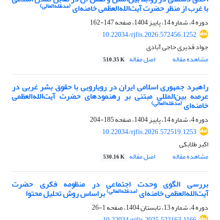
(مدظله‌العالی)
با غرب از منظر حضرت آیت‌الله‌العظمی خامنه‌ای
دوره 4، شماره 14، پاییز 1404، صفحه
147-162
10.22034/rjfis.2026.572456.1252
جواد قدیری حاجی آبادی
مشاهده مقاله
اصل مقاله
510.35 K
راهبرد جمهوری اسلامی ایران در رویارویی با حقوق بشر غربی در
عرصه بین‌المللی مبتنی بر رهنمودهای حضرت آیت‌الله‌العظمی
(مدظله‌العالی)
خامنه‌ای
دوره 4، شماره 14، پاییز 1404، صفحه
185-204
10.22034/rjfis.2026.572519.1253
اکبر طلابکی
مشاهده مقاله
اصل مقاله
530.16 K
بررسی الگوی وحدت اجتماعی در منظومه فکری حضرت
(مدظله‌العالی)
آیت‌الله‌العظمی خامنه‌ای
براساس روش تحلیل محتوا
دوره 4، شماره 13، تابستان 1404، صفحه
1-26
10.22034/rjfis.2025.522163.1166