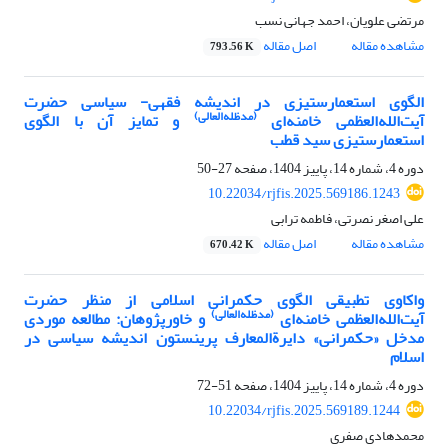
مرتضی علویان، احمد جهانی نسب
مشاهده مقاله
اصل مقاله
793.56 K
الگوی استعمارستیزی در اندیشه فقهی- سیاسی حضرت
(مدظله‌العالی)
آیت‌الله‌العظمی خامنه‌ای
و تمایز آن با الگوی
استعمارستیزی سید قطب
دوره 4، شماره 14، پاییز 1404، صفحه
27-50
10.22034/rjfis.2025.569186.1243
علی اصغر نصرتی، فاطمه ترابی
مشاهده مقاله
اصل مقاله
670.42 K
واکاوی تطبیقی الگوی حکمرانی اسلامی از منظر حضرت
(مدظله‌العالی)
آیت‌الله‌العظمی خامنه‌ای
و خاورپژوهان: مطالعه موردی
مدخل «حکمرانی» دایرةالمعارف پرینستون اندیشه سیاسی در
اسلام
دوره 4، شماره 14، پاییز 1404، صفحه
51-72
10.22034/rjfis.2025.569189.1244
محمدهادی صفری