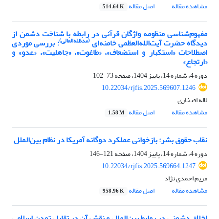
مشاهده مقاله
اصل مقاله
514.64 K
مفهوم‌شناسی منظومه واژگان قرآنی در رابطه با شناخت دشمن از
(مدظله‌العالی)
دیدگاه حضرت آیت‌الله‌العظمی خامنه‌ای
: بررسی موردی
اصطلاحات «استکبار و استضعاف»، «طاغوت»، «جاهلیت»، «عدو» و
«ارتجاع»
دوره 4، شماره 14، پاییز 1404، صفحه
73-102
10.22034/rjfis.2025.569607.1246
لاله افتخاری
مشاهده مقاله
اصل مقاله
1.58 M
نقاب حقوق بشر: بازخوانی عملکرد دوگانه آمریکا در نظام بین‌الملل
دوره 4، شماره 14، پاییز 1404، صفحه
121-146
10.22034/rjfis.2025.569664.1247
مریم احمدی نژاد
مشاهده مقاله
اصل مقاله
958.96 K
اخلاق دشمنی در روابط بین‌الملل و نقش آن در تقابل تمدن اسلامی