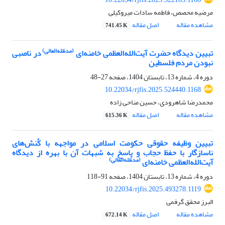
مرضیه محصص، فاطمه سادات میروکیلی
مشاهده مقاله
اصل مقاله
741.45 K
(مدظله‌العالی)
تبیین دیدگاه حضرت آیت‌الله‌العظمی خامنه‌ای
در ناصبی
نبودن مردم فلسطین
دوره 4، شماره 13، تابستان 1404، صفحه
27-48
10.22034/rjfis.2025.524440.1168
محمدرضا شاهرودی، حسین مناحی زاده
مشاهده مقاله
اصل مقاله
615.36 K
تبیین وظیفه حقوقی حکومت اسلامی در مواجهه با کُنش‌های
ناسازگار با حفظ حجاب و پاسخ به شبهات آن با بهره از دیدگاه
(مدظله‌العالی)
آیت‌الله‌العظمی خامنه‌ای
دوره 4، شماره 13، تابستان 1404، صفحه
91-118
10.22034/rjfis.2025.493278.1119
البرز محقق گرفمی
مشاهده مقاله
اصل مقاله
672.14 K