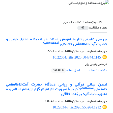
کلیدواژه‌ها =
آیت‌الله خامنه‌ای
تعداد مقالات:
65
بررسی تطبیقی نظریه تعویض اسناد در اندیشه محقق خویی و
(مدظله‌العالی)
حضرت آیت‌الله‌العظمی خامنه‌ای
دوره 4، شماره 15، زمستان 1404، صفحه
1-22
10.22034/rjfis.2025.504744.1145
مرتضی یقینی پور
مشاهده مقاله
اصل مقاله
568.86 K
تبیین مبانی قرآنی و روایی دیدگاه حضرت آیت‌الله‌العظمی
(مدظله‌العالی)
خامنه‌ای
دربارۀ ضرورت التزام کارگزاران نظام اسلامی به
معنویت: با تأکید بر بُعد اخلاقی
دوره 4، شماره 15، زمستان 1404، صفحه
47-68
10.22034/rjfis.2026.553264.1212