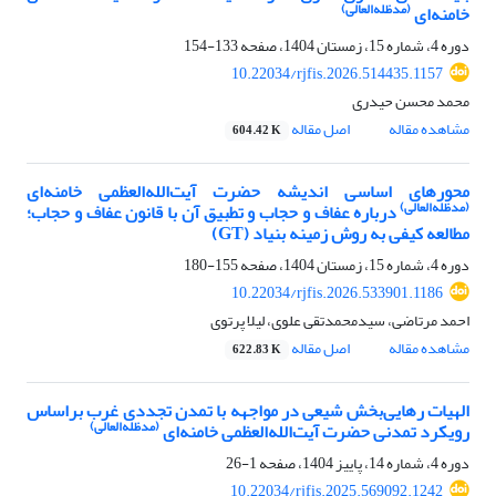
(مدظله‌العالی)
خامنه‌ای
دوره 4، شماره 15، زمستان 1404، صفحه
133-154
10.22034/rjfis.2026.514435.1157
محمد محسن حیدری
مشاهده مقاله
اصل مقاله
604.42 K
محورهای اساسی اندیشه‌ حضرت آیت‌الله‌العظمی خامنه‌ای
(مدظله‌العالی)
درباره‌ عفاف و حجاب و تطبیق آن با قانون عفاف و حجاب؛
مطالعه‌ کیفی به روش زمینه بنیاد (GT)
دوره 4، شماره 15، زمستان 1404، صفحه
155-180
10.22034/rjfis.2026.533901.1186
احمد مرتاضی، سیدمحمدتقی علوی، لیلا پرتوی
مشاهده مقاله
اصل مقاله
622.83 K
الهیات رهایی‌بخش شیعی در مواجهه با تمدن تجددی غرب براساس
(مدظله‌العالی)
رویکرد تمدنی حضرت آیت‌الله‌العظمی خامنه‌ای
دوره 4، شماره 14، پاییز 1404، صفحه
1-26
10.22034/rjfis.2025.569092.1242