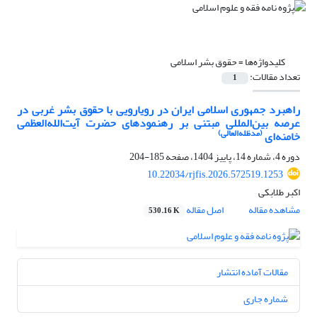
کلیدواژه‌ها =
حقوق بشر اسلامی
تعداد مقالات:
1
راهبرد جمهوری اسلامی ایران در رویارویی با حقوق بشر غربی در
عرصه بین‌المللی مبتنی بر رهنمودهای حضرت آیت‌الله‌العظمی
(مدظله‌العالی)
خامنه‌ای
دوره 4، شماره 14، پاییز 1404، صفحه
185-204
10.22034/rjfis.2026.572519.1253
اکبر طلابکی
مشاهده مقاله
اصل مقاله
530.16 K
مقالات آماده انتشار
شماره جاری