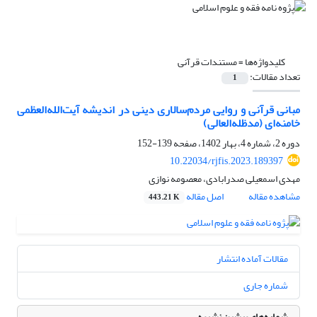
کلیدواژه‌ها =
مستندات قرآنی
تعداد مقالات:
1
مبانی قرآنی و روایی مردم‌سالاری دینی در اندیشه آیت‌الله‌العظمی
خامنه‌ای (مدظله‌العالی)
دوره 2، شماره 4، بهار 1402، صفحه
139-152
10.22034/rjfis.2023.189397
مهدی اسمعیلی صدرابادی، معصومه نوازی
مشاهده مقاله
اصل مقاله
443.21 K
مقالات آماده انتشار
شماره جاری
شماره‌های پیشین نشریه