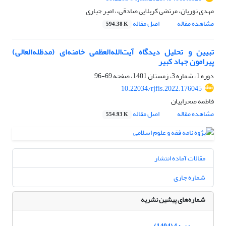
مهدی نوریان، مرتضی کربلایی صادقی،، امیر جباری
مشاهده مقاله
اصل مقاله
594.38 K
تبیین و تحلیل دیدگاه آیت‌الله‌العظمی خامنه‌ای (مدظله‌العالی)
پیرامون جهاد کبیر
دوره 1، شماره 3، زمستان 1401، صفحه
69-96
10.22034/rjfis.2022.176045
فاطمه صحراییان
مشاهده مقاله
اصل مقاله
554.93 K
مقالات آماده انتشار
شماره جاری
شماره‌های پیشین نشریه
دوره 4 (1404)