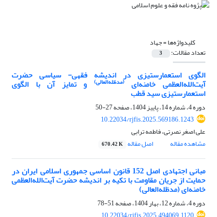
کلیدواژه‌ها =
جهاد
تعداد مقالات:
3
الگوی استعمارستیزی در اندیشه فقهی- سیاسی حضرت
(مدظله‌العالی)
آیت‌الله‌العظمی خامنه‌ای
و تمایز آن با الگوی
استعمارستیزی سید قطب
دوره 4، شماره 14، پاییز 1404، صفحه
27-50
10.22034/rjfis.2025.569186.1243
علی اصغر نصرتی، فاطمه ترابی
مشاهده مقاله
اصل مقاله
670.42 K
مبانی اجتهادی اصل 152 قانون اساسی جمهوری اسلامی ایران در
حمایت از جریان مقاومت با تکیه بر اندیشه حضرت آیت‌الله‌العظمی
خامنه‌ای (مدظله‌العالی)
دوره 4، شماره 12، بهار 1404، صفحه
51-78
10.22034/rjfis.2025.494069.1120