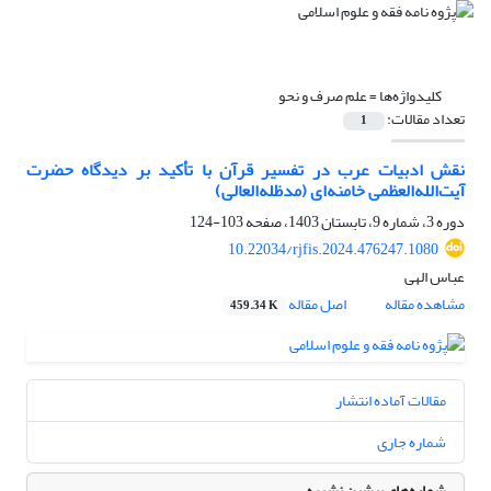
کلیدواژه‌ها =
علم صرف و نحو
تعداد مقالات:
1
نقش ادبیات عرب در تفسیر قرآن با تأکید بر دیدگاه حضرت
آیت‌الله‌العظمی خامنه‌ای (مدظله‌العالی)
دوره 3، شماره 9، تابستان 1403، صفحه
103-124
10.22034/rjfis.2024.476247.1080
عباس الهی
مشاهده مقاله
اصل مقاله
459.34 K
مقالات آماده انتشار
شماره جاری
شماره‌های پیشین نشریه