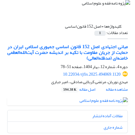
کلیدواژه‌ها =
اصل 152 قانون اساسی
تعداد مقالات:
1
مبانی اجتهادی اصل 152 قانون اساسی جمهوری اسلامی ایران در
حمایت از جریان مقاومت با تکیه بر اندیشه حضرت آیت‌الله‌العظمی
خامنه‌ای (مدظله‌العالی)
دوره 4، شماره 12، بهار 1404، صفحه
51-78
10.22034/rjfis.2025.494069.1120
مهدی نوریان، مرتضی کربلایی صادقی،، امیر جباری
مشاهده مقاله
اصل مقاله
594.38 K
مقالات آماده انتشار
شماره جاری