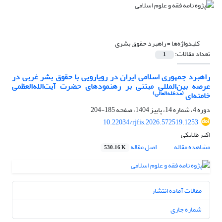
کلیدواژه‌ها =
راهبرد حقوق بشری
تعداد مقالات:
1
راهبرد جمهوری اسلامی ایران در رویارویی با حقوق بشر غربی در
عرصه بین‌المللی مبتنی بر رهنمودهای حضرت آیت‌الله‌العظمی
(مدظله‌العالی)
خامنه‌ای
دوره 4، شماره 14، پاییز 1404، صفحه
185-204
10.22034/rjfis.2026.572519.1253
اکبر طلابکی
مشاهده مقاله
اصل مقاله
530.16 K
مقالات آماده انتشار
شماره جاری