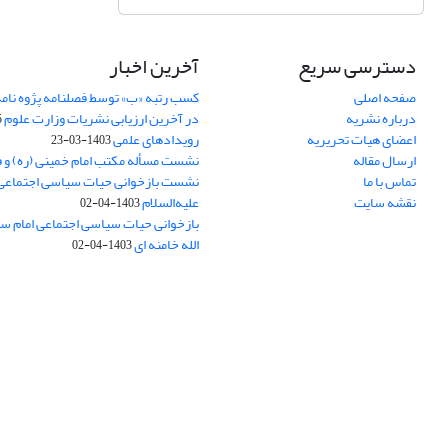
دسترسی سریع
آخرین اخبار
صفحه اصلی
کسب رتبه «ب» توسط فصلنامه پژوه نامه
درباره نشریه
در آخرین ارزیابی نشریات وزارت علوم
5
اعضای هیات تحریریه
رویدادهای علمی
1403-03-23
ارسال مقاله
نشست مسأله مکتب امام خمینی (ره) و 
تماس با ما
نشست بازخوانی حیات سیاسی اجتماعی
نقشه سایت
علیه‌السلام
1403-04-02
بازخوانی حیات سیاسی اجتماعی امام سج
الله خامنه ای
1403-04-02