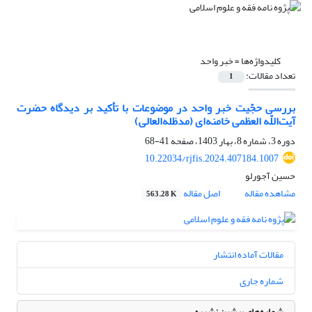
کلیدواژه‌ها =
خبر واحد
تعداد مقالات:
1
بررسی حجّیت خبر واحد در موضوعات با تأکید بر دیدگاه حضرت
آیت‌‌اللّه العظمی خامنه‌ای (مدظله‌العالی)
دوره 3، شماره 8، بهار 1403، صفحه
41-68
10.22034/rjfis.2024.407184.1007
حسین آجورلو
مشاهده مقاله
اصل مقاله
563.28 K
مقالات آماده انتشار
شماره جاری
شماره‌های پیشین نشریه