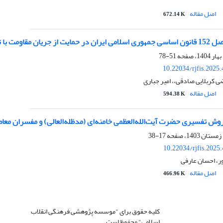
اصل مقاله
672.14 K
العظمی خامنه‌ای (مدظله‌العالی)
51-78
10.22034/rjfis.2025
ی کربلایی صادقی،، امیر جباری
اصل مقاله
594.38 K
ش تفسیری حضرت آیت‌الله‌العظمی خامنه‌ای (مدظله‌العالی) و مفسران معاص
17-38
10.22034/rjfis.2025
ر، احسان عارفی
اصل مقاله
466.96 K
کلیه حقوق برای "موسسه پژوهشی فرهنگی انقلاب
اسلامی" محفوظ است.