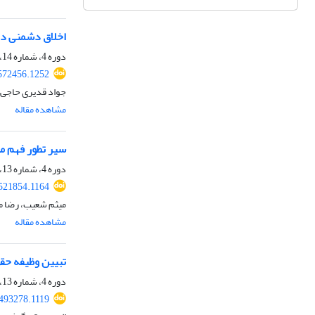
اخلاق دشمنی در 
دوره 4، شماره 14، پاییز 1404، صفحه
.572456.1252
جواد قدیری حاجی 
مشاهده مقاله
سیر تطور فهم مفسران از آیه 28 سوره حج «لِیَشْهَدُوا مَنَافِعَ لَ
دوره 4، شماره 13، تابستان 1404، صفحه
.521854.1164
میثم شعیب، رضا مل
مشاهده مقاله
تبیین وظیفه حقو
دوره 4، شماره 13، تابستان 1404، صفحه
.493278.1119