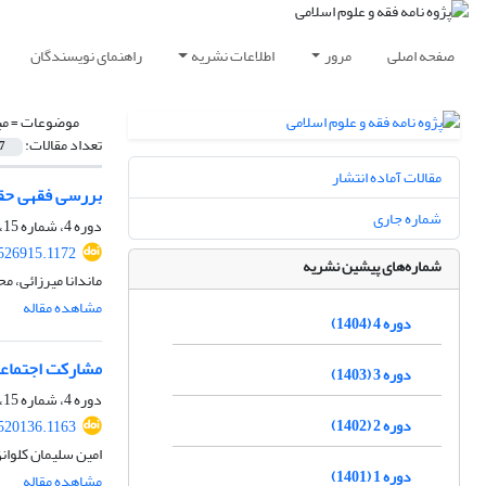
صفحه اصلی
مرور
اطلاعات نشریه
راهنمای نویسندگان
موضوعات =
مب
تعداد مقالات:
7
مقالات آماده انتشار
بررسی فقهی حقوق
شماره جاری
دوره 4، شماره 15، زمستان 1404، صفحه
.526915.1172
شماره‌های پیشین نشریه
ماندانا میرزائی، م
مشاهده مقاله
دوره 4 (1404)
مشارکت اجتماعی 
دوره 3 (1403)
دوره 4، شماره 15، زمستان 1404، صفحه
دوره 2 (1402)
.520136.1163
امین سلیمان کلوانق
دوره 1 (1401)
مشاهده مقاله