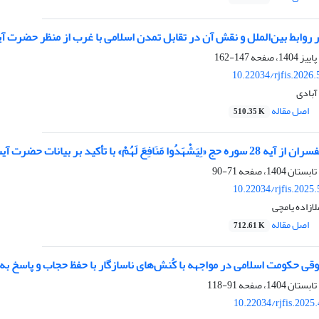
روابط بین‌الملل و نقش آن در تقابل تمدن اسلامی با غرب از منظر حضرت آیت
147-162
10.22034/rjfis.2026
آبادی
اصل مقاله
510.35 K
هُمْ» با تأکید بر بیانات حضرت آیت‌الله‌العظمی خامنه‌ای
71-90
10.22034/rjfis.2025
ازاده یامچی
اصل مقاله
712.61 K
قی حکومت اسلامی در مواجهه با کُنش‌های ناسازگار با حفظ حجاب و پاسخ به شب
91-118
10.22034/rjfis.2025