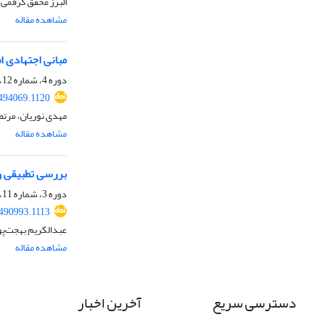
البرز محقق گرفمی
مشاهده مقاله
مبانی اجتهادی اصل 152 قانون اساسی جمهوری اسلامی ایران در حمایت از جریان مقاومت با تکیه بر اندیشه حضرت آیت‌الله‌
دوره 4، شماره 12، بهار 1404، صفحه
.494069.1120
مهدی نوریان، مرتض
مشاهده مقاله
بررسی تطبیقی رو
دوره 3، شماره 11، زمستان 1403، صفحه
.490993.1113
عبدالکریم بهجت‌پو
مشاهده مقاله
دسترسی سریع
آخرین اخبار