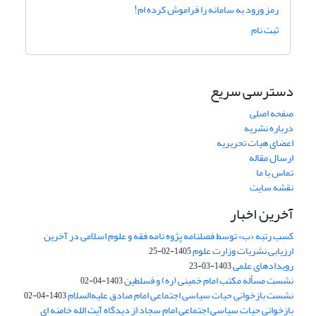
رمز ورود به سامانه را فراموش کرده ام!
ثبت نام
دسترسی سریع
صفحه اصلی
درباره نشریه
اعضای هیات تحریریه
ارسال مقاله
تماس با ما
نقشه سایت
آخرین اخبار
کسب رتبه «ب» توسط فصلنامه پژوه نامه فقه و علوم اسلامی در آخرین
ارزیابی نشریات وزارت علوم
1405-02-25
رویدادهای علمی
1403-03-23
نشست مسأله مکتب امام خمینی (ره) و فسلطین
1403-04-02
نشست بازخوانی حیات سیاسی اجتماعی امام صادق علیه‌السلام
1403-04-02
بازخوانی حیات سیاسی اجتماعی امام سجاد از دیدگاه آیت الله خامنه ای