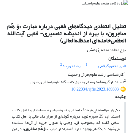
تحلیل انتقادی دیدگاه‌های فقهی درباره عبارت «وَ هٌم
صاغِرون» با بهره از اندیشه تفسیری- فقهی‌ آیت‌الله
العظمی‌خامنه‌ای (مدظله‌العالی)
نوع مقاله : مقاله پژوهشی
نویسندگان
2
1
البرز محقق گرفمی
رضا حق‌پناه
1
کارشناسی ارشد علوم قرآن و حدیث
2
استادیار گروه فقه و مبانی حقوق دانشگاه علوم اسلامی رضوی
10.22034/rjfis.2023.189393
چکیده
یکی از مؤلفه‌های فرهنگ اسلامی، نحوه مواجهه مسلمانان با اهل کتاب
است.‌ آیه‌ 29 سوره توبه درباره گونه‌ای از قرار داد مالی با اهل کتاب
سخن گفته که به‌موجب آن، وجهی با عنوان جزیه از آن‌ها ستانده
می‌شود. دیدگاهی وجود دارد که مراد از عبارت «
وَ هُم صاغرون
» در ‌این‌