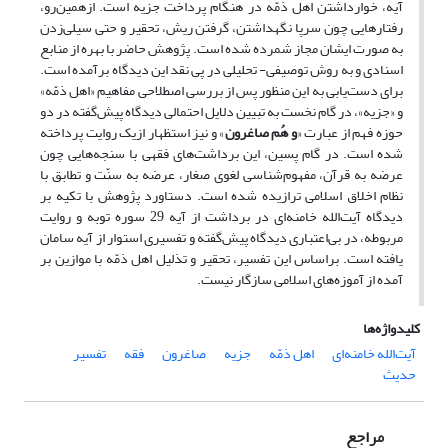
آیه‌، خوار‌داشتن اهل ذمّه در هنگام پرداخت جزیه است. ازهمین‌رو،
رفتارهایی چون سرپا نگهداشتن، گرفتن ریش، تحقیر و حتی سیلی‌زدن
به صورت‌ ایشان مجاز شمرده شده است. پژوهش حاضر با بهره از منابع
اسنادی و به روش توصیفی- تحلیلی در پی نقد‌ این دیدگاه برآمده است.
برای‌ دست‌یابی به این منظور پس از بررسی اصطلاحی مفاهیم «اهل ذمّه»
و «جزیه»، در گام نخست به تبیین دلایل احتمالی دیدگاه پیش‌گفته در دو
حوزه فهم از عبارت «
و هُم صاغرون
» و نیز استظهار ازیک روایت پرداخته
شده است. در گام پسین، ‌این برداشت‌های فقهی با سنجه‌هایی چون
عرضه به قرآن، مفهوم‌شناسی لغوی صغار، عرضه به سنّت و تطابق با
نظام اخلاق اسلامی‌ ترازیده شده است. دستاورد پژوهش با تکیه بر
دیدگاه آیت‌الله خامنه‌ای در برداشت از‌ آیه‌ 29 سوره توبه و روایت
مربوطه، در بی‌اعتباری دیدگاه پیش‌گفته و تفسیری استوار از‌ آیه‌ سامان
یافته است. براساس این تفسیر، تحقیر و تذلیل اهل ذمّه با موازین بر
آمده از آموزه‌های اسلامی سازگار نیست.
کلیدواژه‌ها
آیت‌الله ‌خامنه‌ای
اهل ذمّه
جزیه
صاغرون
فقه
تفسیر
حدیث
مراجع