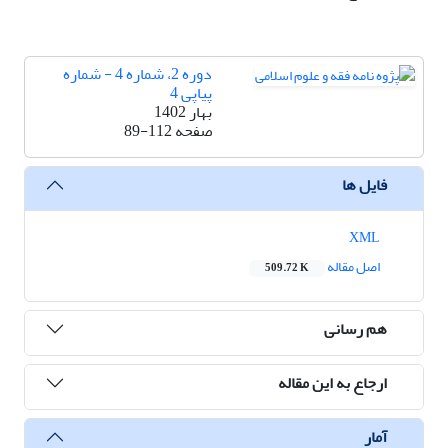
دوره 2، شماره 4 - شماره
پیاپی 4
بهار 1402
صفحه
89-112
فایل ها
XML
اصل مقاله
509.72 K
هم رسانی
ارجاع به این مقاله
آمار