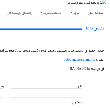
صفحه اصلی
مرور
اطلاعات نشریه
راهنمای نویسندگان
تماس با ما
خیابان جمهوری اسلامی خیابان فلسطین جنوبی کوچه شهید صالحی پ 31 معاونت آموزش و پژوهش
ایمیل:
pajoohname@chmail.ir
آی‌دی ایتا
: @HA_HA1402
نام *
پست
موضوع *