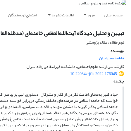
صفحه اصلی
مرور
اطلاعات نشریه
راهنمای نویسندگان
تبیین و تحلیل دیدگاه آیت‌الله‌العظمی خامنه‌ای (مدظله‌العا
نوع مقاله : مقاله پژوهشی
نویسنده
فاطمه صحراییان
کارشناسی ارشد علوم اجتماعی، دانشکده غیرانتفاعی رفاه، تهران
10.22034/rjfis.2022.176045
چکیده
جهاد کبیر به‌معنای اطاعت نکردن از کفار و مشرکان، دستوری الهی بر پیامبر
خواسته که جامعه اسلامی در عرصه‌های مختلف زندگی در برابر خواسته دشمنان 
جامعه اسلامی به‌کار گیرند تا دشمن نتواند با اقدامات سیاسی، اقتصادی و فره
نگارنده به‌منظور بررسی دیدگاه رهبر انقلاب اسلامی ایران پیرامون جهاد کبیر 
و برای تحلیل داده‌ها از روش تحلیل مضمون استفاده شده است. نتایج پژوهش 
دشمن و مقاومت و ایستادگی در مقابل دشمن را در مفهوم جهاد کبیر مورد توجه 