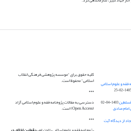
 آثار جهاد کبیر، سازماندهی کرد.
کلیه حقوق برای "موسسه پژوهشی فرهنگی انقلاب
اسلامی" محفوظ است.
 فقه و علوم اسلامی
1405-02-2
***
فسلطین
دسترسی به مقالات پژوه‌نامه فقه و علوم اسلامی آزاد
1403-04-02
 امام صادق
(Open Access) است.
***
اد از دیدگاه آیت
پژوه‌نامه فقه و علوم اسلامی با احترام به
قوانین اخلاق در