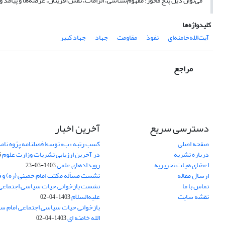
می‌توان ذیل پنج محور؛ مفهوم‌شناسی، الزامات، نقش‌آفرینان، عرصه‌ها و پیامد و
کلیدواژه‌ها
آیت‌الله‌خامنه‌ای
نفوذ
مقاومت
جهاد
جهاد کبیر
مراجع
دسترسی سریع
آخرین اخبار
صفحه اصلی
کسب رتبه «ب» توسط فصلنامه پژوه نامه
درباره نشریه
در آخرین ارزیابی نشریات وزارت علوم
5
اعضای هیات تحریریه
رویدادهای علمی
1403-03-23
ارسال مقاله
نشست مسأله مکتب امام خمینی (ره) و 
تماس با ما
نشست بازخوانی حیات سیاسی اجتماعی
نقشه سایت
علیه‌السلام
1403-04-02
بازخوانی حیات سیاسی اجتماعی امام سج
الله خامنه ای
1403-04-02