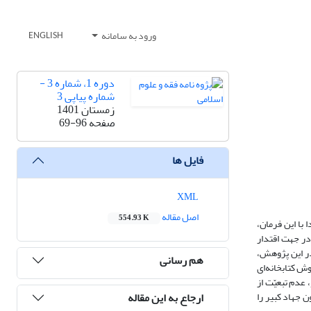
ورود به سامانه
ENGLISH
دوره 1، شماره 3 -
شماره پیاپی 3
زمستان 1401
صفحه
69-96
فایل ها
XML
اصل مقاله
554.93 K
با این فرمان،
در جهت اقتدار
در این پژوهش،
هم رسانی
ش کتابخانه‌ای
عدم تبعیّت از
ارجاع به این مقاله
 جهاد کبیر را