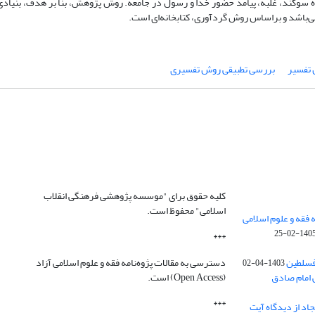
ه سوگند، غلبه، پیامد حضور خدا و رسول در جامعه. روش پژوهش، بنا بر هدف، بنیادی و 
می‌باشد و براساس روش گردآوری، کتابخانه‌ای است.
تفسیر
بررسی تطبیقی روش تفسیری
کلیه حقوق برای "موسسه پژوهشی فرهنگی انقلاب
اسلامی" محفوظ است.
 فقه و علوم اسلامی
1405-02-2
***
فسلطین
دسترسی به مقالات پژوه‌نامه فقه و علوم اسلامی آزاد
1403-04-02
 امام صادق
(Open Access) است.
***
اد از دیدگاه آیت