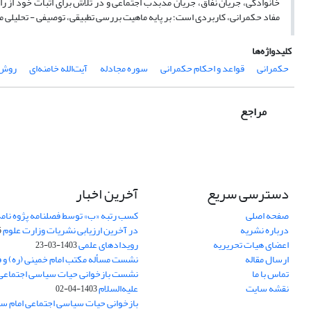
خانوادگی، جریان نفاق، جریان مذبذب اجتماعی و در تلاش برای اثبات خود از را
مفاد حکمرانی، کاربردی است؛ بر پایه ماهیت بررسی تطبیقی، توصیفی - تحلیلی 
کلیدواژه‌ها
حکمرانی
قواعد و احکام حکمرانی
سوره مجادله
آیت‌الله خامنه‌ای
روش 
مراجع
دسترسی سریع
آخرین اخبار
صفحه اصلی
کسب رتبه «ب» توسط فصلنامه پژوه نامه
درباره نشریه
در آخرین ارزیابی نشریات وزارت علوم
5
اعضای هیات تحریریه
رویدادهای علمی
1403-03-23
ارسال مقاله
نشست مسأله مکتب امام خمینی (ره) و 
تماس با ما
نشست بازخوانی حیات سیاسی اجتماعی
نقشه سایت
علیه‌السلام
1403-04-02
بازخوانی حیات سیاسی اجتماعی امام سج