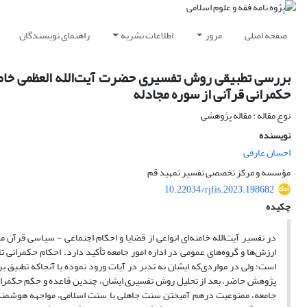
صفحه اصلی
مرور
اطلاعات نشریه
راهنمای نویسندگان
بررسی تطبیقی روش تفسیری حضرت آیت‌الله العظمی خامنه‌
حکمرانی قرآنی از سوره مجادله
نوع مقاله : مقاله پژوهشی
نویسنده
احسان عارفی
مٰؤسسه و مرکز تخصصی تفسیر تمهید قم
10.22034/rjfis.2023.198682
چکیده
در تفسیر آیت‌الله خامنه‌ای انواعی از قضایا و احکام اجتماعی - سیاسی قرآن
ارزش‌ها و گروه‌های عمومی در اداره امور جامعه تأکید دارد. احکام حکمرانی
است؛ ولی در مواردی‌که ایشان به تدبر در آیات ورود نموده یا آنجاکه تطبیق بر
پژوهش حاضر، بعد از تحلیل روش تفسیری ایشان، چندین قاعده و حکم حکمرانی
جامعه، ممنوعیت درهم آمیختن سنت جاهلی با سنت اسلامی، مواجهه هوشمندان