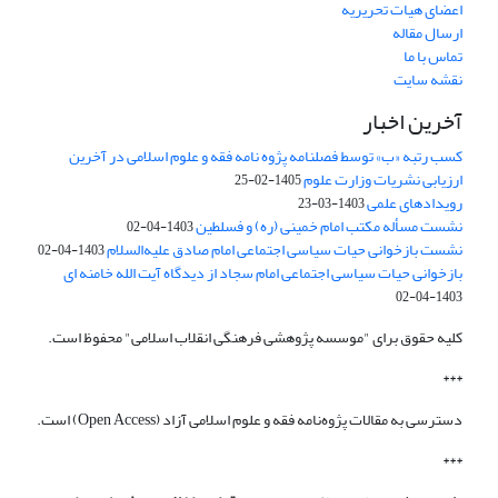
اعضای هیات تحریریه
ارسال مقاله
تماس با ما
نقشه سایت
آخرین اخبار
کسب رتبه «ب» توسط فصلنامه پژوه نامه فقه و علوم اسلامی در آخرین
ارزیابی نشریات وزارت علوم
1405-02-25
رویدادهای علمی
1403-03-23
نشست مسأله مکتب امام خمینی (ره) و فسلطین
1403-04-02
نشست بازخوانی حیات سیاسی اجتماعی امام صادق علیه‌السلام
1403-04-02
بازخوانی حیات سیاسی اجتماعی امام سجاد از دیدگاه آیت الله خامنه ای
1403-04-02
کلیه حقوق برای "موسسه پژوهشی فرهنگی انقلاب اسلامی" محفوظ است.
***
دسترسی به مقالات پژوه‌نامه فقه و علوم اسلامی آزاد (Open Access) است.
***