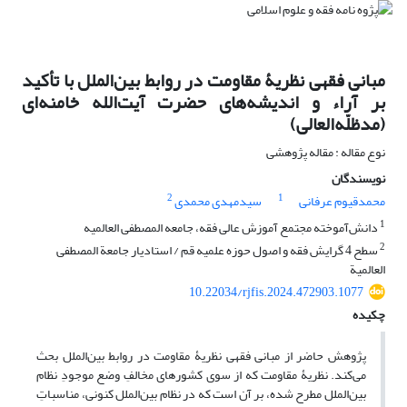
مبانی فقهی نظریۀ مقاومت در روابط بین‌الملل با تأکید
بر آراء و اندیشه‌های حضرت آیت‌الله خامنه‌ای
(مدظلّه‌العالی)
نوع مقاله : مقاله پژوهشی
نویسندگان
2
1
محمدقیوم عرفانی
سیدمهدی محمدی
1
دانش‌آموخته مجتمع آموزش عالی فقه، جامعه المصطفی العالمیه
2
سطح 4 گرایش فقه و اصول حوزه علمیه قم / استادیار جامعة المصطفی
العالمیة
10.22034/rjfis.2024.472903.1077
چکیده
پژوهش حاضر از مبانی فقهی نظریۀ مقاومت در روابط بین‌الملل بحث
می‌کند. نظریۀ مقاومت که از سوی کشورهای مخالفِ وضع موجودِ نظام
بین‌الملل مطرح شده، بر آن است که در نظام بین‌الملل کنونی، مناسباتِ