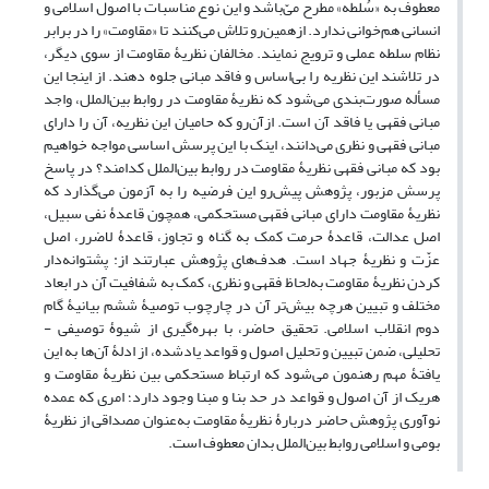
معطوف به «سُلطه» مطرح می‌ّباشد و این نوع مناسبات با اصول اسلامی و
انسانی هم‌خوانی ندارد. ازهمین‌رو تلاش می‌کنند تا «مقاومت» را در برابر
نظام سلطه عملی و ترویج نمایند. مخالفان نظریۀ مقاومت از سوی دیگر،
در تلاشند این نظریه را بی‌اساس و فاقد مبانی جلوه دهند. از اینجا این
مسأله صورت‌بندی می‌شود که نظریۀ مقاومت در روابط بین‌الملل، واجد
مبانی فقهی یا فاقد آن است. ازآن‌رو که حامیان این نظریه، آن را دارای
مبانی فقهی و نظری می‌دانند، اینک با این پرسش اساسی مواجه خواهیم
بود که مبانی فقهی نظریۀ مقاومت در روابط بین‌الملل کدامند؟ در پاسخ
پرسش مزبور، پژوهش پیش‌رو این فرضیه را به آزمون می‌گذارد که
نظریۀ مقاومت دارای مبانی فقهی مستحکمی، همچون قاعدۀ نفی سبیل،
اصل عدالت، قاعدۀ حرمت کمک به گناه و تجاوز، قاعدۀ لاضرر، اصل
عزّت و نظریۀ جهاد است. هدف‌های پژوهش عبارتند از: پشتوانه‌دار
کردن نظریۀ مقاومت به‌لحاظ فقهی و نظری، کمک به شفافیت آن در ابعاد
مختلف و تبیین هرچه بیش‌تر آن در چارچوب توصیۀ ششم بیانیۀ گام
دوم انقلاب اسلامی. تحقیق حاضر، با بهره‌گیری از شیوۀ توصیفی‌ -
تحلیلی، ضمن تبیین و تحلیل اصول و قواعد یادشده، از ادلۀ آن‌ها به این
یافتۀ مهم رهنمون می‌شود که ارتباط مستحکمی بین نظریۀ مقاومت و
هریک از آن اصول و قواعد در حد بنا و مبنا وجود دارد؛ امری که عمده
نوآوری پژوهش حاضر دربارۀ نظریۀ مقاومت به‌عنوان مصداقی از نظریۀ
بومی و اسلامی روابط بین‌الملل بدان معطوف است.