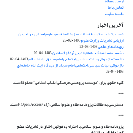
ارسال مقاله
تماس با ما
نقشه سایت
آخرین اخبار
کسب رتبه «ب» توسط فصلنامه پژوه نامه فقه و علوم اسلامی در آخرین
ارزیابی نشریات وزارت علوم
1405-02-25
رویدادهای علمی
1403-03-23
نشست مسأله مکتب امام خمینی (ره) و فسلطین
1403-04-02
نشست بازخوانی حیات سیاسی اجتماعی امام صادق علیه‌السلام
1403-04-02
بازخوانی حیات سیاسی اجتماعی امام سجاد از دیدگاه آیت الله خامنه ای
1403-04-02
کلیه حقوق برای "موسسه پژوهشی فرهنگی انقلاب اسلامی" محفوظ است.
***
دسترسی به مقالات پژوه‌نامه فقه و علوم اسلامی آزاد (Open Access) است.
***
پژوه‌نامه فقه و علوم اسلامی با احترام به
قوانین اخلاق در نشریات،عضو
کمیته اخلاق در انتشار