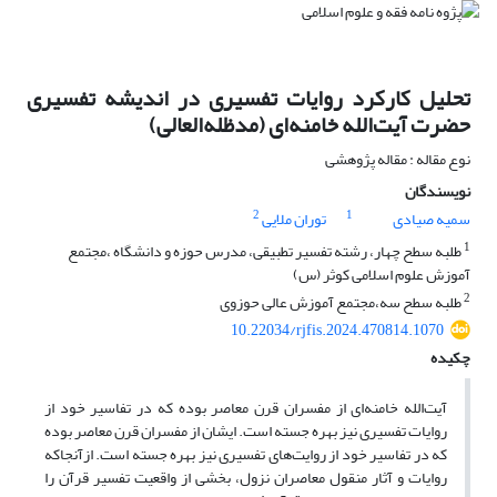
تحلیل کارکرد روایات تفسیری در اندیشه تفسیری
حضرت آیت‌الله خامنه‌ای (مدظله‌العالی)
نوع مقاله : مقاله پژوهشی
نویسندگان
2
1
سمیه صیادی
توران ملایی
1
طلبه سطح چهار، رشته تفسیر تطبیقی، مدرس حوزه و دانشگاه ،مجتمع
آموزش علوم اسلامی کوثر (س)
2
طلبه سطح سه،مجتمع آموزش عالی حوزوی
10.22034/rjfis.2024.470814.1070
چکیده
آیت‌الله خامنه‌ای از مفسران قرن معاصر بوده که در تفاسیر خود از
روایات تفسیری نیز بهره جسته است. ایشان از مفسران قرن معاصر بوده
که در تفاسیر خود از روایت‌های تفسیری نیز بهره جسته است. ازآنجاکه
روایات و آثار منقول معاصران نزول، بخشی از واقعیت تفسیر قرآن را