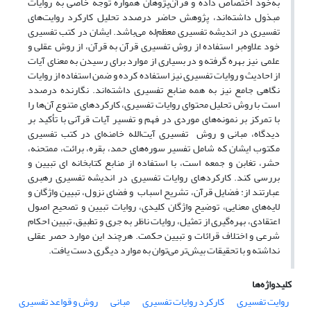
به‌خود اختصاص داده و قرآن‌پژوهان همواره توجه خاصی به روایات
مبذول داشته‌اند، پژوهش حاضر درصدد تحلیل کارکرد روایت‌های
تفسیری در اندیشه تفسیری معظم‌له می‌باشد. ایشان در کتب تفسیری
خود علاوه‌بر استفاده از روش تفسیری قرآن به قرآن، از روش عقلی و
علمی نیز بهره گرفته و در بسیاری از موارد برای رسیدن به ‌معنای آیات
از احادیث و روایات تفسیری نیز استفاده کرده و ضمن استفاده از روایات
نگاهی جامع نیز به همه منابع تفسیری داشته‌اند. نگارنده درصدد
است با روش تحلیل محتوای روایات تفسیری، کارکردهای متنوع آن‌ها را
با تمرکز بر نمونه‌های موردی در فهم و تفسیر آیات قرآنی با تأکید بر
دیدگاه‌، مبانی و روش تفسیری آیت‌الله خامنه‌ای در کتب تفسیری
مکتوب ایشان که شامل تفسیر سوره‌های حمد، بقره، برائت، ممتحنه،
حشر، تغابن و جمعه است، با استفاده از منابع کتابخانه ای تبیین و
بررسی کند. کارکردهای روایات تفسیری در اندیشه تفسیری رهبری
عبارتند از: فضایل‌ قرآن‌، تشریح اسباب و فضای نزول، تبیین واژگان و
لایه‌های معنایی، توضیح واژگان کلیدی، روایات تبیین و تصحیح اصول
اعتقادی‌، بهره‌گیری از تمثیل، روایات ناظر به جری و تطبیق، تبیین احکام
شرعی و اختلاف قرائات و تبیین حکمت. هرچند این موارد حصر عقلی
نداشته و با تحقیقات بیش‌تر می‌توان به موارد دیگری دست یافت.
کلیدواژه‌ها
روایت تفسیری
کارکرد روایات تفسیری
مبانی
روش و قواعد تفسیری