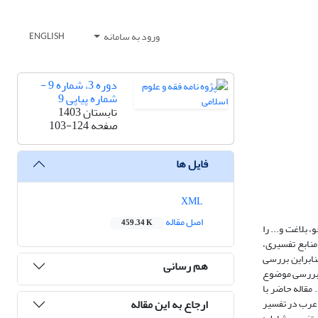
ورود به سامانه
ENGLISH
دوره 3، شماره 9 -
شماره پیاپی 9
تابستان 1403
صفحه
103-124
فایل ها
XML
اصل مقاله
459.34 K
لاغت و‌... را
منابع تفسیری،
نابراین بررسی
هم رسانی
 بررسی موضوع
مقاله حاضر با
ارجاع به این مقاله
 عرب در تفسیر