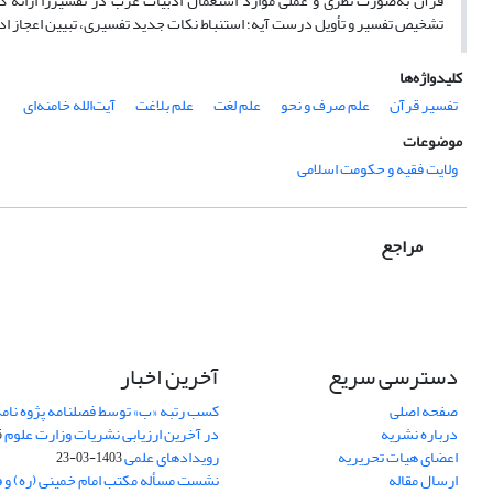
قرآن به‌صورت نظری و عملی موارد استعمال ادبیات عرب در تفسیررا ارائه 
تشخیص تفسیر و تأویل درست آیه؛ استنباط نکات جدید تفسیری، تبیین اعجاز ادبی 
کلیدواژه‌ها
تفسیر قرآن
علم صرف و نحو
علم لغت
علم بلاغت
آیت‌الله خامنه‌ای
موضوعات
ولایت فقیه و حکومت اسلامی
مراجع
دسترسی سریع
آخرین اخبار
صفحه اصلی
کسب رتبه «ب» توسط فصلنامه پژوه نامه
درباره نشریه
در آخرین ارزیابی نشریات وزارت علوم
5
اعضای هیات تحریریه
رویدادهای علمی
1403-03-23
ارسال مقاله
نشست مسأله مکتب امام خمینی (ره) و 