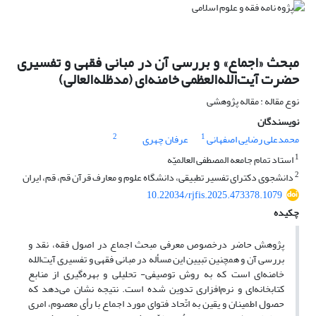
مبحث «اجماع» و بررسی آن در مبانی فقهی و تفسیری
حضرت آیت‌الله‌العظمی خامنه‌ای (مدظله‌العالی)
نوع مقاله : مقاله پژوهشی
نویسندگان
2
1
محمدعلی رضایی اصفهانی
عرفان چهری
1
استاد تمام جامعه المصطفی العالمیّه
2
دانشجوی دکترای تفسیر تطبیقی، دانشگاه علوم و معارف قرآن قم، قم، ایران
10.22034/rjfis.2025.473378.1079
چکیده
پژوهش حاضر درخصوص معرفی مبحث اجماع در اصول فقه، نقد و
بررسی آن و همچنین تبیین این مسأله در مبانی فقهی و تفسیری آیت‌الله
خامنه‌ای است که به روش توصیفی- تحلیلی و بهره‌گیری از منابع
کتابخانه‌ای و نرم‌افزاری تدوین شده است. نتیجه نشان می‌دهد که
حصول اطمینان و یقین به اتّحاد فتوای مورد اجماع با رأی معصوم، امری