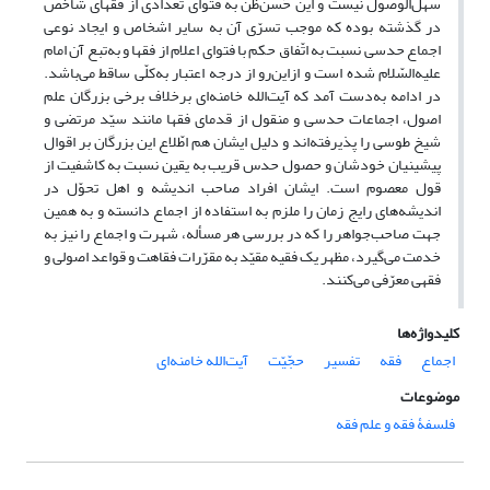
سهل‌الوصول نیست و این حُسن‌ظنّ به فتوای تعدادی از فقهای شاخص
در گذشته بوده که موجب تسرّی آن به سایر اشخاص و ایجاد نوعی
اجماع حدسی نسبت به اتّفاق حکم با فتوای اعلام از فقها و به‌تبع آن امام
علیه‌السّلام شده است و ازاین‌رو از درجه اعتبار به‌کلّی ساقط می‌باشد.
در ادامه به‌دست آمد که آیت‌الله خامنه‌ای برخلاف برخی بزرگان علم
اصول، اجماعات حدسی و منقول از قدمای فقها مانند سیّد مرتضی و
شیخ طوسی را پذیرفته‌اند و دلیل ایشان هم اطّلاع این بزرگان بر اقوال
پیشینیان خودشان و حصول حدس قریب به یقین نسبت به کاشفیت از
قول معصوم است. ایشان افراد صاحب اندیشه و اهل تحوّل در
اندیشه‌های رایج زمان را ملزم به استفاده از اجماع دانسته و به همین
جهت صاحب‌جواهر را که در بررسى هر مسأله، شهرت و اجماع را نیز به
خدمت می‌گیرد، مظهر یک فقیه مقیّد به مقرّرات فقاهت و قواعد اصولى و
فقهى معرّفی می‌کنند.
کلیدواژه‌ها
اجماع
فقه
تفسیر
حجّیّت
آیت‌الله خامنه‌ای
موضوعات
فلسفۀ فقه و علم فقه