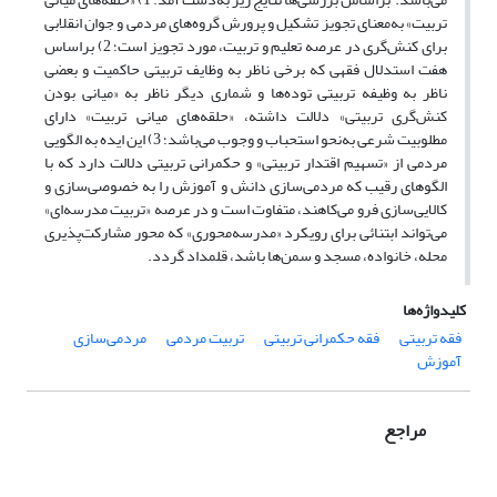
تربیت» به‌معنای تجویز تشکیل و پرورش گروه‌های مردمی و جوان انقلابی
برای کنش‌گری در عرصه تعلیم و تربیت، مورد تجویز است؛ 2) براساس
هفت استدلال فقهی که برخی ناظر به وظایف تربیتی حاکمیت و بعضی
ناظر به وظیفه تربیتی توده‌ها و شماری دیگر ناظر به «میانی بودن
کنش‌گری تربیتی» دلالت داشته، «حلقه‌های میانی تربیت» دارای
مطلوبیت شرعی به‌نحو استحباب و وجوب می‌باشد؛ 3) این ایده به الگویی
مردمی از «تسهیم اقتدار تربیتی» و حکمرانی تربیتی دلالت دارد که با
الگو‌های رقیب که مردمی‌سازی دانش و آموزش را به خصوصی‌سازی و
کالایی‌سازی فرو می‌کاهند، متفاوت است و در عرصه «تربیت مدرسه‌ای»
می‌تواند ابتنائی برای رویکرد «مدرسه‌محوری» که محور مشارکت‌پذیری
محله، خانواده، مسجد و سمن‌ها باشد، قلمداد گردد.
کلیدواژه‌ها
فقه تربیتی
فقه حکمرانی تربیتی
تربیت مردمی
مردمی‌سازی
آموزش
مراجع