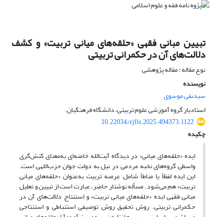
تبیین مبانی فقهی «حلقه‌های میانی تربیت» و کشف
دلالت‌های آن در حکمرانی تربیتی
نوع مقاله : مقاله پژوهشی
نویسنده
سیدنقی موسوی
استادیار گروه آموزشی علوم تربیتی، دانشگاه فرهنگیان.
10.22034/rjfis.2025.494373.1122
چکیده
ایده «حلقه‌های میانی» در دیدگاه آیت‌الله خامنه‌ای به‌معنای کنش‌گری
واسطی گروه‌های نخبه مردمی در نیل به دولت جوان حزب‌اللهی است.
این ایده لفظاً یا مناطاً شامل عرصه تربیت به‌عنوان «حلقه‌های میانی
تربیت» هم می‌شود. مسأله نوشتار حاضر، عبارت است از تبیین و تعلیل
مبانی فقهی ایده «حلقه‌های میانی تربیت» و استنتاج دلالت‌های آن در
حکمرانی تربیتی. روش تحقیق روش توصیفی استنباطی و استنتاجی
می‌باشد. براساس بررسی‌ها نتایج زیر به‌دست آمد: 1) «حلقه‌های میانی