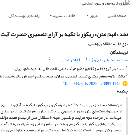
صفحه اصلی
مرور
اطلاعات نشریه
راهنمای نویسندگان
نقد «فهم متن» ریکور با تکیه بر آرای تفسیری حضرت آیت‌الل
نوع مقاله : مقاله پژوهشی
نویسندگان
2
1
سید محمد علی داعی نژاد
فاطه زاهدی
1
استادیار گروه فقه و کلام و عضو هیئت علمی، المصطفی العالمیه، قم، ایران
2
دانش پژوه مقطع دکتری تفسیر تطبیقی، قرآن و فقه، مجتمع آموزش عالی شهیده بنت
10.22034/rjfis.2025.473893.1143
چکیده
این مقاله به نقد و بررسی دیدگاه هرمنوتیکی پل ریکور با تکیه بر آرای تفسیری آ
از هرمنوتیست­‌های متن محور فرانسوی می‌باشد. نظریه هرمنوتیکی او بر مبنای 
می­‌داند. در مرحله دوم فرایند و تفسیر «فهم» استقلال متن از نیت و قصد مؤلف،
پیش‌فرض­‌های ریکور را تشکیل می­‌دهد. براساس مبانی و پیش­‌فرض­‌های آیت­‌الل
مفسر رکن سوم آن است که به کمک متن به کشف مراد و قصد خداوند می­‌پردازد. از