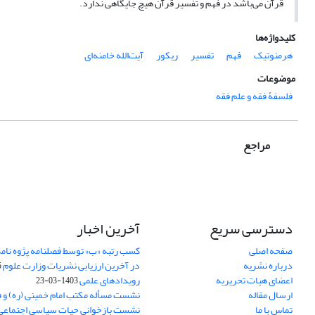
قرآن می‌باشد در فهم و تفسیر قرآن هیچ جایگاهی ندارد.
کلیدواژه‌ها
هرمنوتیک
فهم
تفسیر
ریکور
آیت‌الله خامنه‌ای
موضوعات
فلسفۀ فقه و علم فقه
مراجع
دسترسی سریع
آخرین اخبار
صفحه اصلی
کسب رتبه «ب» توسط فصلنامه پژوه نامه
درباره نشریه
در آخرین ارزیابی نشریات وزارت علوم
5
اعضای هیات تحریریه
رویدادهای علمی
1403-03-23
ارسال مقاله
نشست مسأله مکتب امام خمینی (ره) و 
تماس با ما
نشست بازخوانی حیات سیاسی اجتماعی