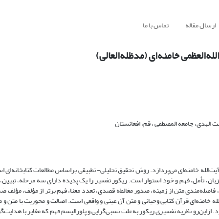
ارسال مقاله
تماس با ما
ه‌العظمی خامنه‌ای (مدظله‌العالی)
 الهدی، جامعه المصطفی ، قم، افغانستان
یت­‌الله خامنه­‌ای می‌پردازد. روش تحقیق تحلیلی- تطبیقی براساس مطالعات کتابخانه­‌ای 
زبان، تأمل، فهم و خود استوار است. ریکور تفسیر را یک پدیده دارای سه مرحله، تبیین،
 فاصله‌مندی متن از زمینه، صدور مغالطه قصدی، تعدد معنا، فهم برتر از مؤلف، مؤلف ضمن
ه خامنه­‌ای قرآن کتابی وحیانی و متن آن عینی و واقعی است. اصالت و محوریت با متن و 
این‌رو نظریه تفسیری ریکور به‌علت نسبی­‌گرایی و پلورالیسم فهم که مغایر با هدایت­‌