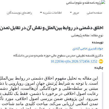
صفحه اصلی
مرور
اطلاعات نشریه
راهنمای نویسندگان
اخلاق دشمنی در روابط بین‌الملل و نقش آن در تقابل تمدن 
نوع مقاله : مقاله پژوهشی
نویسنده
جواد قدیری حاجی آبادی
دکتری فلسفه تطبیقی؛ مدرس سطوح عالی حوزه علمیه و مدرس دانشگاه
10.22034/rjfis.2026.572456.1252
چکیده
این مقاله به تحلیل مفهوم اخلاق دشمنی در روابط بین‌الملل 
است. با توجه به شرایط پُرتنش جهان امروز، رویارویی با 
مبتنی بر سلطه‌طلبی و خودکامگی آن‌هااست، اظهار دشمنی
رعایت اصول اخلاقی در برخورد با دشمن، فقط یک تکلیف دین
می‌رود. این پژوهش ضمن بررسی اصول اخلاقی، مورد تأکید
تمدن اسلامی ارزیابی می‌کند. مباحث کلیدی مانند شناخ
خود دشمنی، رعایت عدالت در عداوت، احترام به حقوق دشم