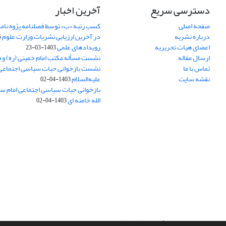
دسترسی سریع
آخرین اخبار
صفحه اصلی
کسب رتبه «ب» توسط فصلنامه پژوه نامه
درباره نشریه
در آخرین ارزیابی نشریات وزارت علوم
5
اعضای هیات تحریریه
رویدادهای علمی
1403-03-23
ارسال مقاله
نشست مسأله مکتب امام خمینی (ره) و 
تماس با ما
نشست بازخوانی حیات سیاسی اجتماعی
نقشه سایت
علیه‌السلام
1403-04-02
بازخوانی حیات سیاسی اجتماعی امام سج
الله خامنه ای
1403-04-02
سامانه مدیریت نشریات علمی.
طراحی و پیاده سازی از
سیناوب