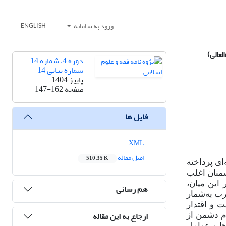
ورود به سامانه
ENGLISH
لعالی)
دوره 4، شماره 14 -
شماره پیاپی 14
پاییز 1404
صفحه
147-162
فایل ها
XML
اصل مقاله
510.35 K
ای پرداخته
شمنان اغلب
این میان،
هم رسانی
رب به‌شمار
 و اقتدار
ارجاع به این مقاله
م دشمن از
ا و عوامل