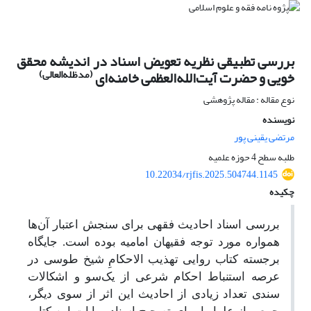
بررسی تطبیقی نظریه تعویض اسناد در اندیشه محقق
(مدظله‌العالی)
خویی و حضرت آیت‌الله‌العظمی خامنه‌ای
نوع مقاله : مقاله پژوهشی
نویسنده
مرتضی یقینی پور
طلبه سطح 4 حوزه علمیه
10.22034/rjfis.2025.504744.1145
چکیده
بررسی اسناد احادیث فقهی برای سنجش اعتبار آن‌ها
همواره مورد توجه فقیهان امامیه بوده است. جایگاه
برجسته کتاب روایی تهذیب الاحکامِ شیخ طوسی در
عرصه استنباط احکام شرعی از یک‌سو و اشکالات
سندی تعداد زیادی از احادیث این اثر از سوی دیگر،