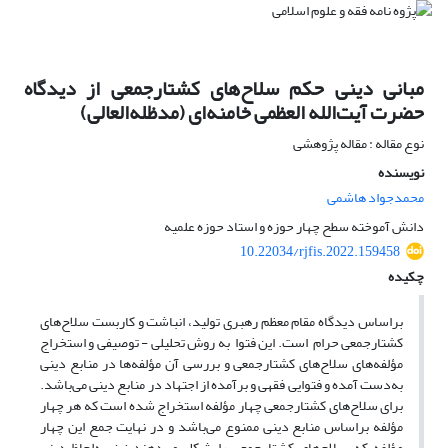
مبانی دینی حکم سلاح‌های کشتارجمعی از دیدگاه
حضرت آیت‌الله العظمی خامنه‌ای (مدظله‌العالی)
نوع مقاله : مقاله پژوهشی
نویسنده
محمدجواد هاشمی
دانش آموخته سطح چهار حوزه و استاد حوزه علمیه
10.22034/rjfis.2022.159458
چکیده
براساس دیدگاه مقام معظم رهبری تولید، انباشت و کاربست سلاح‌های
کشتارجمعی حرام است. این فتوا به روش تحلیلی - توصیفی و استخراج
مؤلفه‌های سلاح‌های کشتارجمعی و بررسی آن مؤلفه‌ها در منابع دینی
به‌دست آمده و فتوایی فقهی و برآمده از اجتهاد در منابع دینی می‌باشد.
برای سلاح‌های کشتارجمعی چهار مؤلفه استخراج شده است که هر چهار
مؤلفه براساس منابع دینی ممنوع می‌باشد و در نهایت جمع این چهار
مؤلفه که سلاح‌های کشتارجمعی را شکل می‌دهند نیز به‌لحاظ دینی