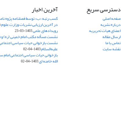
دسترسی سریع
آخرین اخبار
صفحه اصلی
کسب رتبه «ب» توسط فصلنامه پژوه نامه
درباره نشریه
در آخرین ارزیابی نشریات وزارت علوم
5
اعضای هیات تحریریه
رویدادهای علمی
1403-03-23
ارسال مقاله
نشست مسأله مکتب امام خمینی (ره) و 
تماس با ما
نشست بازخوانی حیات سیاسی اجتماعی
نقشه سایت
علیه‌السلام
1403-04-02
بازخوانی حیات سیاسی اجتماعی امام سج
الله خامنه ای
1403-04-02