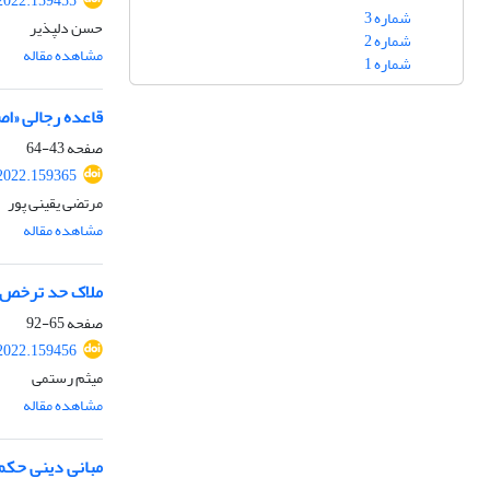
.2022.159455
شماره 3
حسن دلپذیر
شماره 2
مشاهده مقاله
شماره 1
قاعده رجالی «اصح
صفحه
43-64
.2022.159365
مرتضی یقینی پور
مشاهده مقاله
ملاک حد ترخص از
صفحه
65-92
.2022.159456
میثم رستمی
مشاهده مقاله
مبانی دینی حکم 