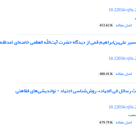
10.22034/rjfis
اصل مقاله
453.62 K
یر علی‌بن‌ابراهیم‌ قمی از دیدگاه حضرت آیت‌اللّه العظمی خامنه‌ای (مدظله‌ا
10.22034/rjfis
اصل مقاله
400.41 K
اث رسائل فی الجهاد»، روش‌شناسی اجتهاد - نواندیشی‌های فقاهتی
10.22034/rjfis
نسب
اصل مقاله
679.79 K