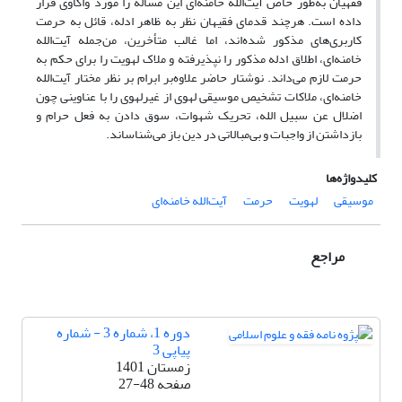
فقهیان به‌طور خاص آیت‌الله خامنه‌ای این مسأله را مورد واکاوی قرار
داده است. هرچند قدمای فقیهان نظر به ظاهر ادله، قائل به حرمت
کاربری‌های مذکور شده‌اند، اما غالب متأخرین، من‌جمله آیت‌الله
خامنه‌ای، اطلاق ادله مذکور را نپذیرفته و ملاک لهویت را برای حکم به
حرمت لازم می‌داند. نوشتار حاضر علاوه‌بر ابرام بر نظر مختار آیت‌الله
خامنه‌ای، ملاکات تشخیص موسیقی لهوی از غیرلهوی را با عناوینی چون
اضلال عن سبیل الله، تحریک شهوات، سوق دادن به فعل حرام و
بازداشتن از واجبات و بی‌مبالاتی در دین باز می‌شناساند.
کلیدواژه‌ها
موسیقی
لهویت
حرمت
آیت‌الله خامنه‌ای
مراجع
دوره 1، شماره 3 - شماره
پیاپی 3
زمستان 1401
صفحه
27-48