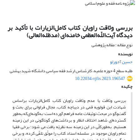
بررسی وثاقت راویان کتاب کامل‌الزیارات با تأکید بر
دیدگاه آیت‌اللّه‌العظمی خامنه‌ای (مدظله‌العالی)
نوع مقاله : مقاله پژوهشی
نویسنده
حسین آجورلو
طلبه سطح 4 حوزه علمیه، کارشناس ارشد فقه سیاسی دانشگاه شهید بهشتی
10.22034/rjfis.2023.196547
چکیده
بررسی وثاقت یا عدم وثاقت راویان کتاب کامل‌الزیارات براساس
شهادت ابن قولویه قمی در دیباچه‌ کتاب، مجال فراوانی برای بحث و
گفت‌وگو در مبحث توثیقات عامه فراهم آورده است؛ به‌گونه‌ای‌که به‌طور
گسترده‌ای شاهد اختلاف انظار و برداشت‌های گوناگونی در این زمینه
هستیم. به‌طورکلّی در این زمینه سه نظریّه یافت می شود: برخی فقها
تمام راویان موجود در سلسله‌ اسناد کتاب را موثّق تلقّی کرده، و برخی
دیگر صرفاً مشایخ بدون واسطه‌ ابن قولویه را در حیطه‌ شهادت ایشان