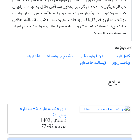
درنظر می‌گیرند. عدّه‌ دیگر نیز به‌طور مشخّص قائل به وثاقت راویان
کتاب نبوده و مراد مولّف از شهادت مزبور را صرفاً سنجش اعتبار روایات
توسّط ناقدان و خبرگان اخبار و احادیث می‌دانند. حضرت آیت‌‌اللّه العظمی
خامنه‌ای نیز همانند نظر مشهور قاطبه‌ فقها، قائل به وثاقت جمیع افراد
سلسله‌ سند هستند.
کلیدواژه‌ها
کامل‌الزیارات
ابن قولویه قمی
مشایخ بی‌واسطه
ناقدان اخبار
وثاقت راوی
آیت‌الله خامنه‌ای
مراجع
دوره 2، شماره 5 - شماره
پیاپی 5
تابستان 1402
صفحه
77-92