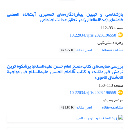
بازشناسی و تبیین پیش‌انگاره‌های تفسیری آیت‌الله العظمی
خامنه‌ای (مدظله‌العالی) در تحقق عدالت اجتماعی
صفحه
93-112
10.22034/rjfis.2023.196558
زهره دانشی کهن
مشاهده مقاله
اصل مقاله
477.77 K
بررسی مقایسه‌ای کتاب «صلح امام حسن علیه‌السلام؛ پرشکوه ترین
نرمش قهرمانانه» و کتاب «الامام الحسن علیه‌السلام فی مواجهة
الانشقاق الاموی»
صفحه
113-150
10.22034/rjfis.2023.196559
مرتضی میرکو
مشاهده مقاله
اصل مقاله
421.83 K