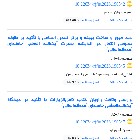
10.22034/rjfis.2023.196542
زهره اخوان مقدم
مشاهده مقاله
اصل مقاله
483.48 K
عهد ظهور و ساخت بهینه و برتر تمدن اسلامی با تأکید بر مقوله
مفهومی انتظار در اندیشه حضرت آیت‌الله العظمی خامنه‌ای
(مدظله‌العالی)
صفحه
43-74
10.22034/rjfis.2023.196545
هادی ابراهیمی، محمود قاسمی قلعه بهمن
مشاهده مقاله
اصل مقاله
566.97 K
بررسی وثاقت راویان کتاب کامل‌الزیارات با تأکید بر دیدگاه
آیت‌اللّه‌العظمی خامنه‌ای (مدظله‌العالی)
صفحه
77-92
10.22034/rjfis.2023.196547
حسین آجورلو
مشاهده مقاله
اصل مقاله
515.83 K