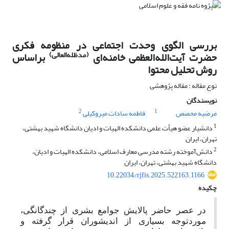
بررسی الگوی وحدت اجتماعی در منظومه فکری
(مدظله‌العالی)
حضرت آیت‌الله‌العظمی خامنه‌ای
براساس
روش تحلیل محتوا
نوع مقاله : مقاله پژوهشی
نویسندگان
2
1
مرضیه محصص
فاطمه سادات میروکیلی
1
دانشیار عضو هیأت علمی دانشکده الهیات و ادیان دانشگاه شهید بهشتی،
تهران، ایران
2
دانش‌آموخته رشته مدرسی معارف اسلامی، دانشکده الهیات و ادیان،
دانشگاه شهید بهشتی، تهران، ایران
10.22034/rjfis.2025.522163.1166
چکیده
در عصر حاضر پالایش جوامع بشری از چندگانگی،
موردتوجه بسیاری از اندیشوران قرار گرفته و