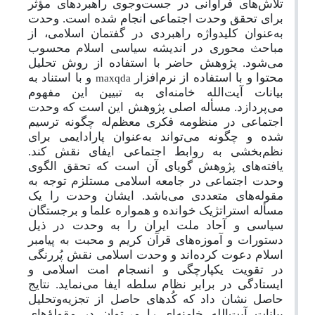
تلاش‌های فراوانی در جست‌وجوی راهبردهای مؤثر
برای تحقق وحدت اجتماعی انجام شده است. وحدت
به‌عنوان کلیدواژه راهبردی در گفتمان اسلامی، از
مباحث محوری در اندیشه سیاسی اسلام محسوب
می‌شود. پژوهش حاضر با استفاده از روش تحلیل
محتوا و با استفاده از نرم‌افزار
و با استناد به
maxqda
بیانات آیت‌الله خامنه‌ای به تبیین این مفهوم
می‌پردازد. مسأله اصلی پژوهش این است که وحدت
اجتماعی در منظومه فکری معظم‌له چگونه ترسیم
شده و چگونه می‌تواند به‌عنوان پارادایمی برای
نظم‌بخشی به روابط اجتماعی ایفای نقش کند.
یافته‌های پژوهش گویای آن است که تحقق الگوی
وحدت اجتماعی در جامعه اسلامی مستلزم توجه به
مقوله‌های متعددی می‌باشد. ایشان وحدت را یک
مسأله‌ استراتژیک خوانده و همواره علما و برجستگان
سیاسی و آحاد ملت ایران را به وحدت در ذیل
دستورات و آموزه‌های قرآن کریم و محبت به پیامبر
اسلام دعوت کرده‌اند و وحدت اسلامی نقش پُررنگی
در تقویت یکپارچگی و انسجام امت اسلامی و
ایستادگی در برابر نظام سلطه ایفا می‌نماید. نتایج
حاصل نشان داد که کُدهای حاصل از تجزیه‌وتحلیل
بیانات آیت‌الله خامنه‌ای را می‌توان در مقولهٔ‌های