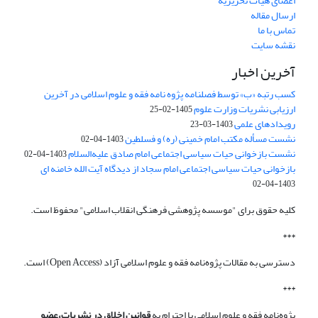
اعضای هیات تحریریه
ارسال مقاله
تماس با ما
نقشه سایت
آخرین اخبار
کسب رتبه «ب» توسط فصلنامه پژوه نامه فقه و علوم اسلامی در آخرین
ارزیابی نشریات وزارت علوم
1405-02-25
رویدادهای علمی
1403-03-23
نشست مسأله مکتب امام خمینی (ره) و فسلطین
1403-04-02
نشست بازخوانی حیات سیاسی اجتماعی امام صادق علیه‌السلام
1403-04-02
بازخوانی حیات سیاسی اجتماعی امام سجاد از دیدگاه آیت الله خامنه ای
1403-04-02
کلیه حقوق برای "موسسه پژوهشی فرهنگی انقلاب اسلامی" محفوظ است.
***
دسترسی به مقالات پژوه‌نامه فقه و علوم اسلامی آزاد (Open Access) است.
***
پژوه‌نامه فقه و علوم اسلامی با احترام به
قوانین اخلاق در نشریات،عضو